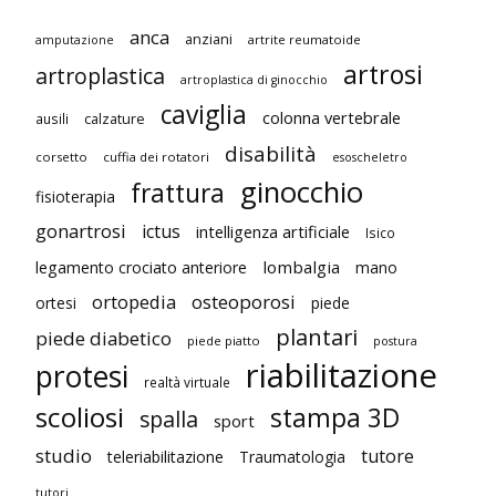
anca
anziani
artrite reumatoide
amputazione
artrosi
artroplastica
artroplastica di ginocchio
caviglia
colonna vertebrale
ausili
calzature
disabilità
corsetto
cuffia dei rotatori
esoscheletro
ginocchio
frattura
fisioterapia
gonartrosi
ictus
intelligenza artificiale
Isico
lombalgia
legamento crociato anteriore
mano
ortopedia
osteoporosi
ortesi
piede
plantari
piede diabetico
piede piatto
postura
riabilitazione
protesi
realtà virtuale
scoliosi
stampa 3D
spalla
sport
studio
tutore
teleriabilitazione
Traumatologia
tutori