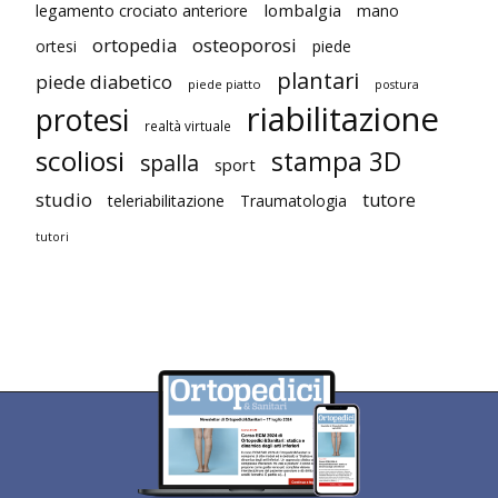
lombalgia
legamento crociato anteriore
mano
ortopedia
osteoporosi
ortesi
piede
plantari
piede diabetico
piede piatto
postura
riabilitazione
protesi
realtà virtuale
scoliosi
stampa 3D
spalla
sport
studio
tutore
teleriabilitazione
Traumatologia
tutori