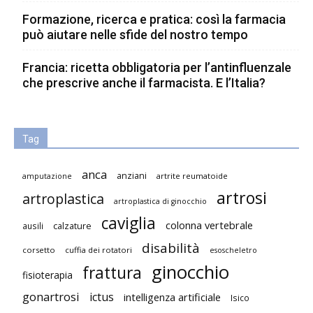
Formazione, ricerca e pratica: così la farmacia
può aiutare nelle sfide del nostro tempo
Francia: ricetta obbligatoria per l’antinfluenzale
che prescrive anche il farmacista. E l’Italia?
Tag
anca
anziani
artrite reumatoide
amputazione
artrosi
artroplastica
artroplastica di ginocchio
caviglia
colonna vertebrale
ausili
calzature
disabilità
corsetto
cuffia dei rotatori
esoscheletro
ginocchio
frattura
fisioterapia
gonartrosi
ictus
intelligenza artificiale
Isico