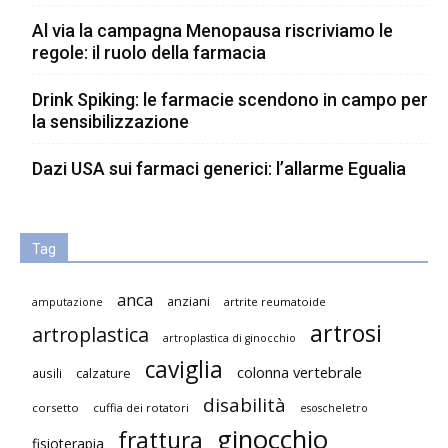
Al via la campagna Menopausa riscriviamo le
regole: il ruolo della farmacia
Drink Spiking: le farmacie scendono in campo per
la sensibilizzazione
Dazi USA sui farmaci generici: l’allarme Egualia
Tag
anca
anziani
artrite reumatoide
amputazione
artrosi
artroplastica
artroplastica di ginocchio
caviglia
colonna vertebrale
ausili
calzature
disabilità
corsetto
cuffia dei rotatori
esoscheletro
ginocchio
frattura
fisioterapia