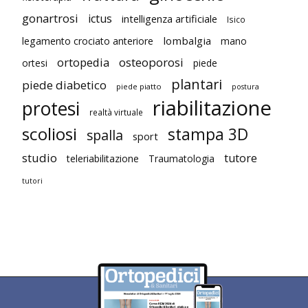
gonartrosi
ictus
intelligenza artificiale
Isico
lombalgia
legamento crociato anteriore
mano
ortopedia
osteoporosi
ortesi
piede
plantari
piede diabetico
piede piatto
postura
riabilitazione
protesi
realtà virtuale
scoliosi
stampa 3D
spalla
sport
studio
tutore
teleriabilitazione
Traumatologia
tutori