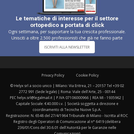
Le tematiche di interesse per il settore
ortopedico a portata di click
Ogni settimana, per supportare la tua crescita professionale.
Unisciti a oltre 2.500 professionisti che già ne fanno parte
ISCRIVITI ALLA NEWSLETTER
Privacy Policy
Cookie Policy
© Helyx srl a socio unico | Milano: Via Eritrea, 21 – 20157 Tel +39 02
2772 991 (Sede legale) | Roma: Viale dell'Arte, 25 - 00144
PEC helyx.srl@legalmail.it | P.IVA 07106000966 | REA MI - 1935962 |
Capitale Sociale: €40.000 i.v. | Società soggetta a direzione e
coordinamento di Tecniche Nuove S.p.A.
Registrazione: N. 6548 del 27/4/1964 Tribunale di Milano - Iscritta al ROC
Registro degli Operatori di Comunicazione al n° 6419 (delibera
236/01/Cons del 30.6.01 dell'Autorità per le Garanzie nelle
Comunicazioni)