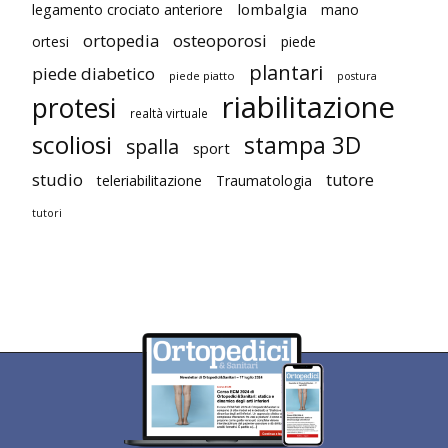
lombalgia
legamento crociato anteriore
mano
ortopedia
osteoporosi
ortesi
piede
plantari
piede diabetico
piede piatto
postura
riabilitazione
protesi
realtà virtuale
scoliosi
stampa 3D
spalla
sport
studio
tutore
teleriabilitazione
Traumatologia
tutori