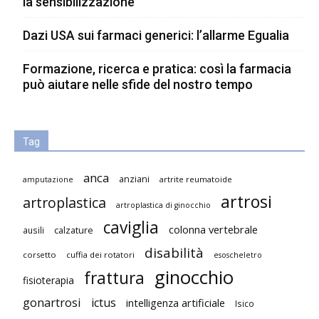
la sensibilizzazione
Dazi USA sui farmaci generici: l’allarme Egualia
Formazione, ricerca e pratica: così la farmacia
può aiutare nelle sfide del nostro tempo
Tag
anca
anziani
artrite reumatoide
amputazione
artrosi
artroplastica
artroplastica di ginocchio
caviglia
colonna vertebrale
ausili
calzature
disabilità
corsetto
cuffia dei rotatori
esoscheletro
ginocchio
frattura
fisioterapia
gonartrosi
ictus
intelligenza artificiale
Isico