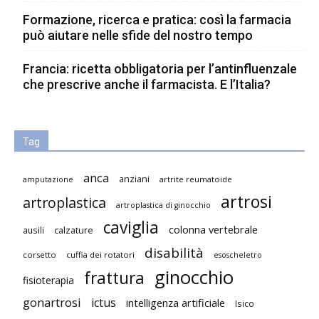
Formazione, ricerca e pratica: così la farmacia
può aiutare nelle sfide del nostro tempo
Francia: ricetta obbligatoria per l’antinfluenzale
che prescrive anche il farmacista. E l’Italia?
Tag
anca
anziani
artrite reumatoide
amputazione
artrosi
artroplastica
artroplastica di ginocchio
caviglia
colonna vertebrale
ausili
calzature
disabilità
corsetto
cuffia dei rotatori
esoscheletro
ginocchio
frattura
fisioterapia
gonartrosi
ictus
intelligenza artificiale
Isico