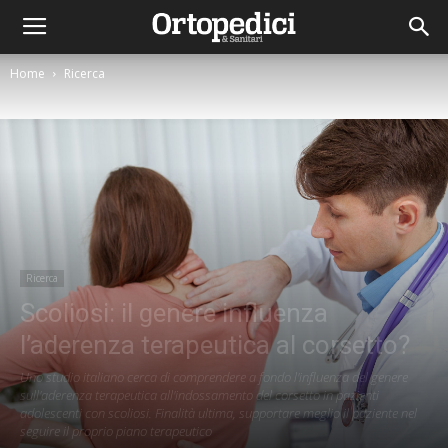
Home
Ricerca
Ricerca
Scoliosi: il genere influenza
l’aderenza terapeutica al corsetto?
Uno studio italiano cerca di comprendere a fondo l'influenza del genere
sull'aderenza terapeutica all'indossamento del corsetto in pazienti
adolescenti con scoliosi. Finalità ultima, supportare meglio il paziente nel
seguire il proprio piano terapeutico