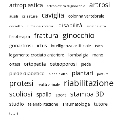
artrosi
artroplastica
artroplastica di ginocchio
caviglia
colonna vertebrale
ausili
calzature
disabilità
corsetto
cuffia dei rotatori
esoscheletro
ginocchio
frattura
fisioterapia
gonartrosi
ictus
intelligenza artificiale
Isico
lombalgia
legamento crociato anteriore
mano
ortopedia
osteoporosi
ortesi
piede
plantari
piede diabetico
piede piatto
postura
riabilitazione
protesi
realtà virtuale
scoliosi
stampa 3D
spalla
sport
studio
tutore
teleriabilitazione
Traumatologia
tutori