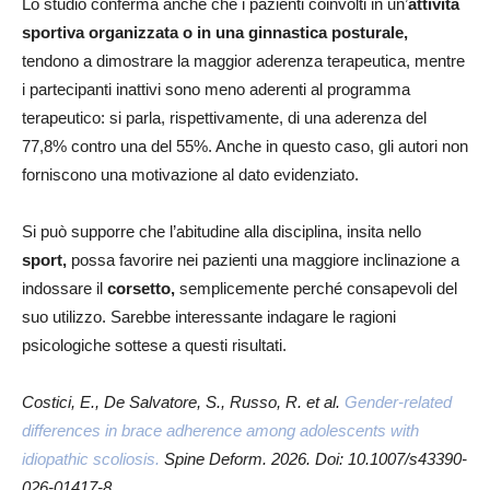
Lo studio conferma anche che i pazienti coinvolti in un’
attività
sportiva organizzata o in una ginnastica posturale,
tendono a dimostrare la maggior aderenza terapeutica, mentre
i partecipanti inattivi sono meno aderenti al programma
terapeutico: si parla, rispettivamente, di una aderenza del
77,8% contro una del 55%. Anche in questo caso, gli autori non
forniscono una motivazione al dato evidenziato.
Si può supporre che l’abitudine alla disciplina, insita nello
sport,
possa favorire nei pazienti una maggiore inclinazione a
indossare il
corsetto,
semplicemente perché consapevoli del
suo utilizzo. Sarebbe interessante indagare le ragioni
psicologiche sottese a questi risultati.
Costici, E., De Salvatore, S., Russo, R. et al.
Gender-related
differences in brace adherence among adolescents with
idiopathic scoliosis.
Spine Deform. 2026. Doi: 10.1007/s43390-
026-01417-8.