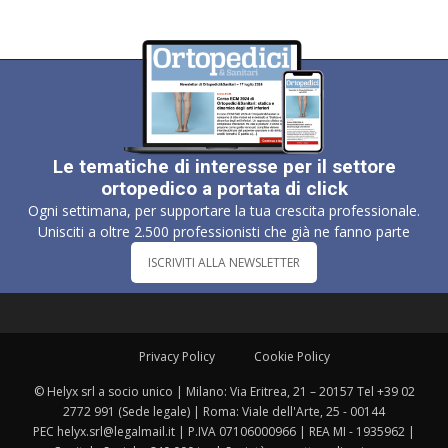
Le tematiche di interesse per il settore
ortopedico a portata di click
Ogni settimana, per supportare la tua crescita professionale.
Unisciti a oltre 2.500 professionisti che già ne fanno parte
ISCRIVITI ALLA NEWSLETTER
Privacy Policy
Cookie Policy
© Helyx srl a socio unico | Milano: Via Eritrea, 21 – 20157 Tel +39 02
2772 991 (Sede legale) | Roma: Viale dell'Arte, 25 - 00144
PEC helyx.srl@legalmail.it | P.IVA 07106000966 | REA MI - 1935962 |