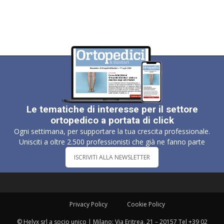
Le tematiche di interesse per il settore
ortopedico a portata di click
Ogni settimana, per supportare la tua crescita professionale.
Unisciti a oltre 2.500 professionisti che già ne fanno parte
ISCRIVITI ALLA NEWSLETTER
Privacy Policy
Cookie Policy
© Helyx srl a socio unico | Milano: Via Eritrea, 21 – 20157 Tel +39 02