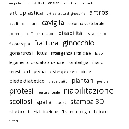
anca
anziani
artrite reumatoide
amputazione
artrosi
artroplastica
artroplastica di ginocchio
caviglia
colonna vertebrale
ausili
calzature
disabilità
corsetto
cuffia dei rotatori
esoscheletro
ginocchio
frattura
fisioterapia
gonartrosi
ictus
intelligenza artificiale
Isico
lombalgia
legamento crociato anteriore
mano
ortopedia
osteoporosi
ortesi
piede
plantari
piede diabetico
piede piatto
postura
riabilitazione
protesi
realtà virtuale
scoliosi
stampa 3D
spalla
sport
studio
tutore
teleriabilitazione
Traumatologia
tutori