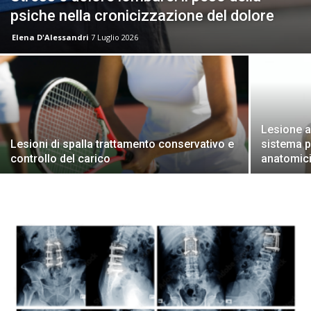
psiche nella cronicizzazione del dolore
Elena D'Alessandri
7 Luglio 2026
Lesione al
Lesioni di spalla trattamento conservativo e
sistema p
controllo del carico
anatomic