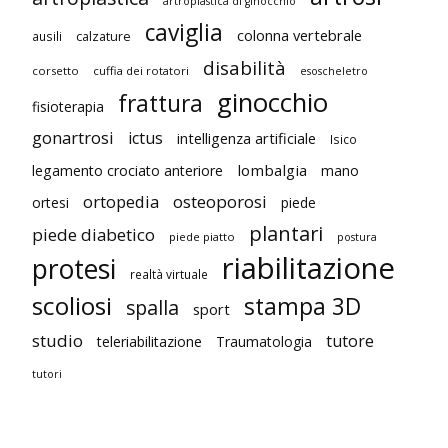
artroplastica di ginocchio
caviglia
colonna vertebrale
ausili
calzature
disabilità
corsetto
cuffia dei rotatori
esoscheletro
ginocchio
frattura
fisioterapia
gonartrosi
ictus
intelligenza artificiale
Isico
lombalgia
legamento crociato anteriore
mano
ortopedia
osteoporosi
ortesi
piede
plantari
piede diabetico
piede piatto
postura
riabilitazione
protesi
realtà virtuale
scoliosi
stampa 3D
spalla
sport
studio
tutore
teleriabilitazione
Traumatologia
tutori