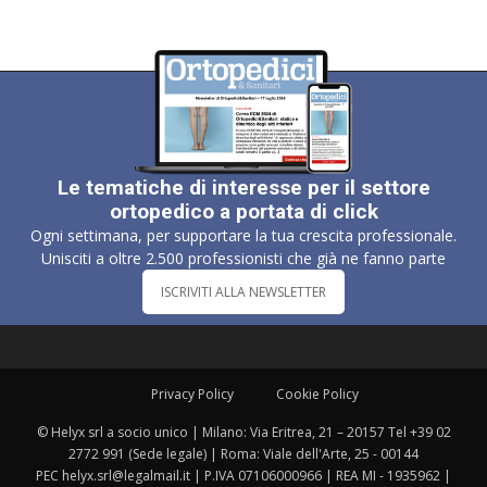
Le tematiche di interesse per il settore
ortopedico a portata di click
Ogni settimana, per supportare la tua crescita professionale.
Unisciti a oltre 2.500 professionisti che già ne fanno parte
ISCRIVITI ALLA NEWSLETTER
Privacy Policy
Cookie Policy
© Helyx srl a socio unico | Milano: Via Eritrea, 21 – 20157 Tel +39 02
2772 991 (Sede legale) | Roma: Viale dell'Arte, 25 - 00144
PEC helyx.srl@legalmail.it | P.IVA 07106000966 | REA MI - 1935962 |