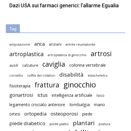
Dazi USA sui farmaci generici: l’allarme Egualia
Tag
anca
anziani
artrite reumatoide
amputazione
artrosi
artroplastica
artroplastica di ginocchio
caviglia
colonna vertebrale
ausili
calzature
disabilità
corsetto
cuffia dei rotatori
esoscheletro
ginocchio
frattura
fisioterapia
gonartrosi
ictus
intelligenza artificiale
Isico
lombalgia
legamento crociato anteriore
mano
ortopedia
osteoporosi
ortesi
piede
plantari
piede diabetico
piede piatto
postura