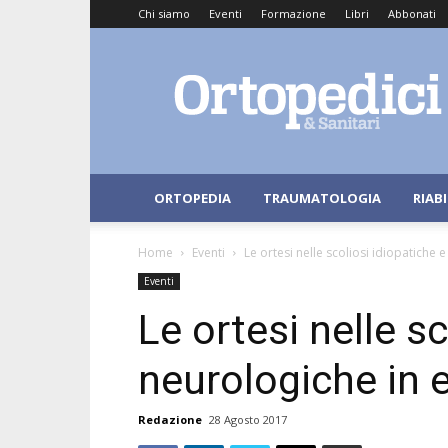
Chi siamo
Eventi
Formazione
Libri
Abbonati
Ortopedici
e
Sanitari
ORTOPEDIA
TRAUMATOLOGIA
RIAB
Home
Eventi
Le ortesi nelle scoliosi idiopatiche 
Eventi
Le ortesi nelle sc
neurologiche in e
Redazione
28 Agosto 2017