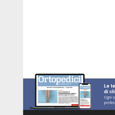
Le t
di cl
Ogni s
profes