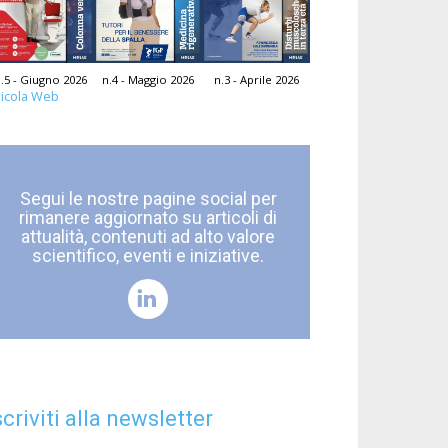
.5 - Giugno 2026
n.4 - Maggio 2026
n.3 - Aprile 2026
icola Web
Segui le nostre pagine social per
rimanere aggiornato su articoli di
attualità, contenuti ad alto valore
scientifico, eventi e iniziative.
scriviti alla newsletter