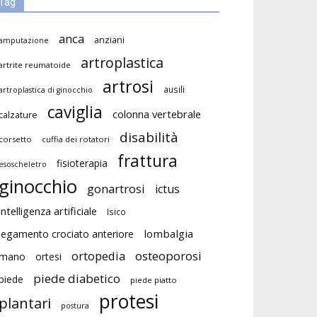
Tag
anca
anziani
amputazione
artroplastica
artrite reumatoide
artrosi
ausili
artroplastica di ginocchio
caviglia
colonna vertebrale
calzature
disabilità
corsetto
cuffia dei rotatori
frattura
fisioterapia
esoscheletro
ginocchio
gonartrosi
ictus
intelligenza artificiale
Isico
lombalgia
legamento crociato anteriore
ortopedia
osteoporosi
mano
ortesi
piede diabetico
piede
piede piatto
protesi
plantari
postura