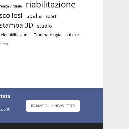
riabilitazione
realtà virtuale
scoliosi
spalla
sport
stampa 3D
studio
tutore
teleriabilitazione
Traumatologia
tutori
rtata
ISCRIVITI ALLA NEWSLETTER
 2.500