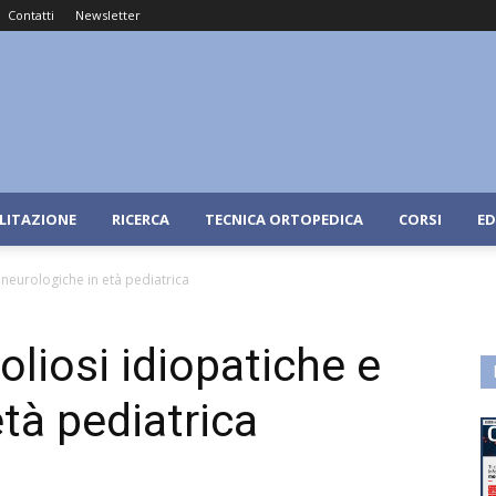
Contatti
Newsletter
ILITAZIONE
RICERCA
TECNICA ORTOPEDICA
CORSI
ED
e neurologiche in età pediatrica
oliosi idiopatiche e
tà pediatrica