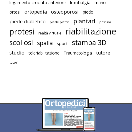
lombalgia
legamento crociato anteriore
mano
ortopedia
osteoporosi
ortesi
piede
plantari
piede diabetico
piede piatto
postura
riabilitazione
protesi
realtà virtuale
scoliosi
stampa 3D
spalla
sport
studio
tutore
teleriabilitazione
Traumatologia
tutori