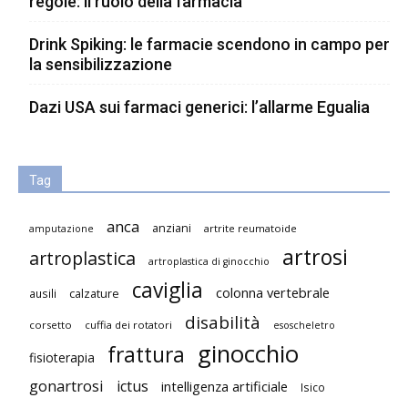
regole: il ruolo della farmacia
Drink Spiking: le farmacie scendono in campo per
la sensibilizzazione
Dazi USA sui farmaci generici: l’allarme Egualia
Tag
anca
anziani
artrite reumatoide
amputazione
artrosi
artroplastica
artroplastica di ginocchio
caviglia
colonna vertebrale
ausili
calzature
disabilità
corsetto
cuffia dei rotatori
esoscheletro
ginocchio
frattura
fisioterapia
gonartrosi
ictus
intelligenza artificiale
Isico