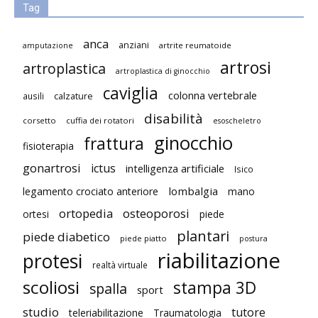
Tag
anca
anziani
artrite reumatoide
amputazione
artrosi
artroplastica
artroplastica di ginocchio
caviglia
colonna vertebrale
ausili
calzature
disabilità
corsetto
cuffia dei rotatori
esoscheletro
ginocchio
frattura
fisioterapia
gonartrosi
ictus
intelligenza artificiale
Isico
lombalgia
legamento crociato anteriore
mano
ortopedia
osteoporosi
ortesi
piede
plantari
piede diabetico
piede piatto
postura
riabilitazione
protesi
realtà virtuale
scoliosi
stampa 3D
spalla
sport
studio
tutore
teleriabilitazione
Traumatologia