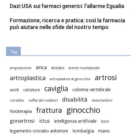
Dazi USA sui farmaci generici: l’allarme Egualia
Formazione, ricerca e pratica: così la farmacia
può aiutare nelle sfide del nostro tempo
Tag
anca
anziani
artrite reumatoide
amputazione
artrosi
artroplastica
artroplastica di ginocchio
caviglia
colonna vertebrale
ausili
calzature
disabilità
corsetto
cuffia dei rotatori
esoscheletro
ginocchio
frattura
fisioterapia
gonartrosi
ictus
intelligenza artificiale
Isico
lombalgia
legamento crociato anteriore
mano