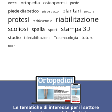
ortopedia
osteoporosi
ortesi
piede
plantari
piede diabetico
piede piatto
postura
riabilitazione
protesi
realtà virtuale
scoliosi
stampa 3D
spalla
sport
studio
tutore
teleriabilitazione
Traumatologia
tutori
Le tematiche di interesse per il settore