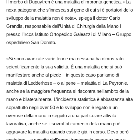
Il morbo di Dupuytren è una malattia d’impronta genetica. «La
noxa patogena che s’innesca sul gene di cui si è portatori dello
sviluppo della malattia non è nota», spiega il dottor Carlo
Grandis, responsabile dell’Unità di Chirurgia della Mano I
presso l’Irccs Istituto Ortopedico Galeazzi di Milano – Gruppo
ospedaliero San Donato.
«Si sono avanzate varie teorie ma nessuna ha dimostrato
scientificamente la sua validità. È una malattia che si può
manifestare anche al piede – in questo caso parliamo di
malattia di Ledderhose – o al pene – malattia di La Peyronie,
anche se la maggiore frequenza si riscontra nell’ambito della
mano e bilateralmente. L’incidenza statistica è abbastanza alta
soprattutto negli over 50 e lo sviluppo non è legato a un
overuse della mano in seguito a una particolare attività
lavorativa, anche se il sovraffaticamento della mano può
aggravare la malattia quando essa è già in corso. Devo però
costatare – a seguito dell’ormai trentennale osservazione e