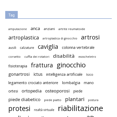
Tag
anca
anziani
artrite reumatoide
amputazione
artrosi
artroplastica
artroplastica di ginocchio
caviglia
colonna vertebrale
ausili
calzature
disabilità
corsetto
cuffia dei rotatori
esoscheletro
ginocchio
frattura
fisioterapia
gonartrosi
ictus
intelligenza artificiale
Isico
lombalgia
legamento crociato anteriore
mano
ortopedia
osteoporosi
ortesi
piede
plantari
piede diabetico
piede piatto
postura
riabilitazione
protesi
realtà virtuale