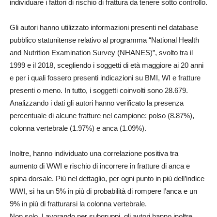
individuare i fattori di rischio di frattura da tenere sotto controllo.
Gli autori hanno utilizzato informazioni presenti nel database
pubblico statunitense relativo al programma “National Health
and Nutrition Examination Survey (NHANES)”, svolto tra il
1999 e il 2018, scegliendo i soggetti di età maggiore ai 20 anni
e per i quali fossero presenti indicazioni su BMI, WI e fratture
presenti o meno. In tutto, i soggetti coinvolti sono 28.679.
Analizzando i dati gli autori hanno verificato la presenza
percentuale di alcune fratture nel campione: polso (8.87%),
colonna vertebrale (1.97%) e anca (1.09%).
Inoltre, hanno individuato una correlazione positiva tra
aumento di WWI e rischio di incorrere in fratture di anca e
spina dorsale. Più nel dettaglio, per ogni punto in più dell’indice
WWI, si ha un 5% in più di probabilità di rompere l’anca e un
9% in più di fratturarsi la colonna vertebrale.
Non solo. Lavorando per subgruppi, gli autori hanno inoltre