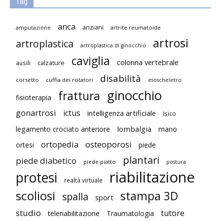
Tag
anca
anziani
artrite reumatoide
amputazione
artrosi
artroplastica
artroplastica di ginocchio
caviglia
colonna vertebrale
ausili
calzature
disabilità
corsetto
cuffia dei rotatori
esoscheletro
ginocchio
frattura
fisioterapia
gonartrosi
ictus
intelligenza artificiale
Isico
lombalgia
legamento crociato anteriore
mano
ortopedia
osteoporosi
ortesi
piede
plantari
piede diabetico
piede piatto
postura
riabilitazione
protesi
realtà virtuale
scoliosi
stampa 3D
spalla
sport
studio
tutore
teleriabilitazione
Traumatologia