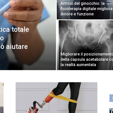
Artrosi del ginocchio: la
fisioterapia digitale migliora
dolore e funzione
ica totale
so
ò aiutare
Migliorare il posizionament
della capsula acetabolare c
la realtà aumentata