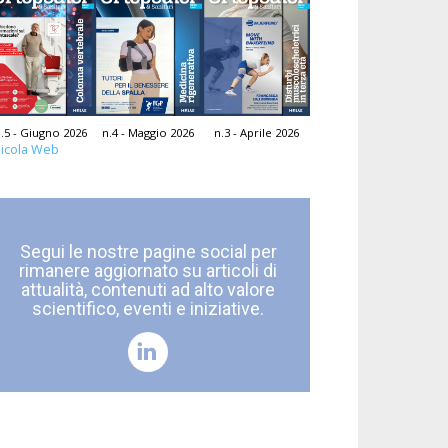
.5 - Giugno 2026
n.4 - Maggio 2026
n.3 - Aprile 2026
icola Web
Segui le nostre pagine social per
rimanere aggiornato su articoli di
attualità, contenuti ad alto valore
scientifico, eventi e iniziative.