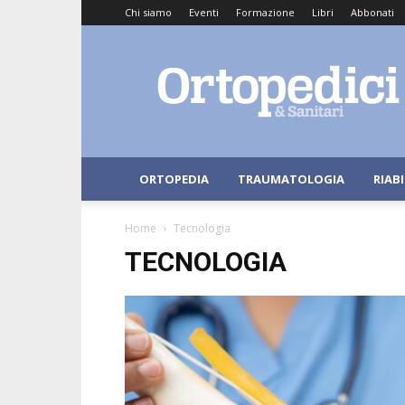
Chi siamo
Eventi
Formazione
Libri
Abbonati
Ortopedici
e
Sanitari
ORTOPEDIA
TRAUMATOLOGIA
RIAB
Home
Tecnologia
TECNOLOGIA