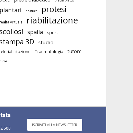
piede piatto
protesi
plantari
postura
riabilitazione
realtà virtuale
scoliosi
spalla
sport
stampa 3D
studio
tutore
teleriabilitazione
Traumatologia
tutori
rtata
ISCRIVITI ALLA NEWSLETTER
 2.500