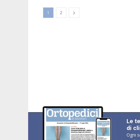
1
2
Le t
di cl
Ogni s