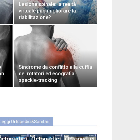
Lesione spinale: la realtà
virtuale può migliorare la
riabilitazione?
o
Sindrome da conflitto alla cuffia
on
dei rotatori ed ecografia
speckle-tracking
Leggi Ortopedici&Sanitari