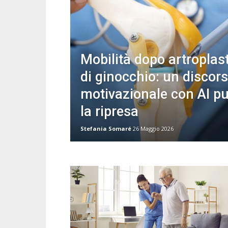
Mobilità dopo artroplast
di ginocchio: un discor
motivazionale con AI pu
la ripresa
Stefania Somaré
26 Maggio 2026