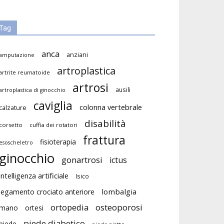
Tag
anca
anziani
amputazione
artroplastica
artrite reumatoide
artrosi
ausili
artroplastica di ginocchio
caviglia
colonna vertebrale
calzature
disabilità
corsetto
cuffia dei rotatori
frattura
fisioterapia
esoscheletro
ginocchio
gonartrosi
ictus
intelligenza artificiale
Isico
lombalgia
legamento crociato anteriore
ortopedia
osteoporosi
mano
ortesi
piede diabetico
piede