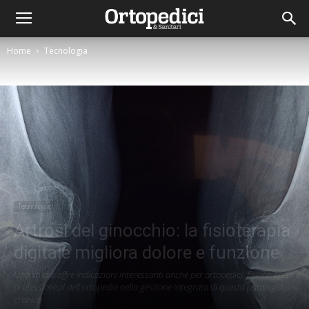
Home
Tecnologia
Tecnologia
Artrosi del ginocchio: la fisioterapia
digitale migliora dolore e funzione
Uno studio offre indicazioni interessanti anche per ortopedici, fisioterapisti e
professionisti dell’ortopedia nella gestione integrata di questa patologia
cronica