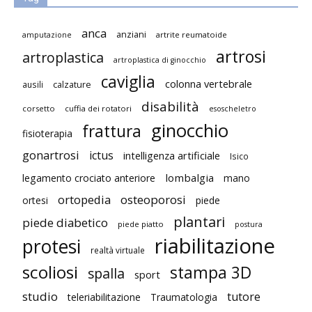
anca
anziani
artrite reumatoide
amputazione
artrosi
artroplastica
artroplastica di ginocchio
caviglia
colonna vertebrale
ausili
calzature
disabilità
corsetto
cuffia dei rotatori
esoscheletro
ginocchio
frattura
fisioterapia
gonartrosi
ictus
intelligenza artificiale
Isico
lombalgia
legamento crociato anteriore
mano
ortopedia
osteoporosi
ortesi
piede
plantari
piede diabetico
piede piatto
postura
riabilitazione
protesi
realtà virtuale
scoliosi
stampa 3D
spalla
sport
studio
tutore
teleriabilitazione
Traumatologia