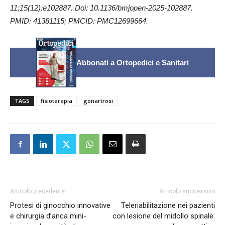
11;15(12):e102887. Doi: 10.1136/bmjopen-2025-102887.
PMID: 41381115; PMCID: PMC12699664.
Abbonati a Ortopedici e Sanitari
TAGS
fisioterapia
gonartrosi
Articolo precedente
Articolo successivo
Protesi di ginocchio innovative
Teleriabilitazione nei pazienti
e chirurgia d’anca mini-
con lesione del midollo spinale: