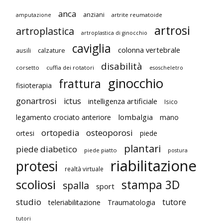
anca
anziani
artrite reumatoide
amputazione
artrosi
artroplastica
artroplastica di ginocchio
caviglia
colonna vertebrale
ausili
calzature
disabilità
corsetto
cuffia dei rotatori
esoscheletro
ginocchio
frattura
fisioterapia
gonartrosi
ictus
intelligenza artificiale
Isico
lombalgia
legamento crociato anteriore
mano
ortopedia
osteoporosi
ortesi
piede
plantari
piede diabetico
piede piatto
postura
riabilitazione
protesi
realtà virtuale
scoliosi
stampa 3D
spalla
sport
studio
tutore
teleriabilitazione
Traumatologia
tutori