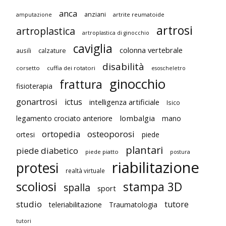
anca
anziani
artrite reumatoide
amputazione
artrosi
artroplastica
artroplastica di ginocchio
caviglia
colonna vertebrale
ausili
calzature
disabilità
corsetto
cuffia dei rotatori
esoscheletro
ginocchio
frattura
fisioterapia
gonartrosi
ictus
intelligenza artificiale
Isico
lombalgia
legamento crociato anteriore
mano
ortopedia
osteoporosi
ortesi
piede
plantari
piede diabetico
piede piatto
postura
riabilitazione
protesi
realtà virtuale
scoliosi
stampa 3D
spalla
sport
studio
tutore
teleriabilitazione
Traumatologia
tutori