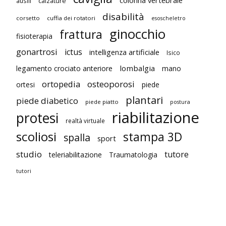
colonna vertebrale
ausili
calzature
disabilità
corsetto
cuffia dei rotatori
esoscheletro
ginocchio
frattura
fisioterapia
gonartrosi
ictus
intelligenza artificiale
Isico
lombalgia
legamento crociato anteriore
mano
ortopedia
osteoporosi
ortesi
piede
plantari
piede diabetico
piede piatto
postura
riabilitazione
protesi
realtà virtuale
scoliosi
stampa 3D
spalla
sport
studio
tutore
teleriabilitazione
Traumatologia
tutori