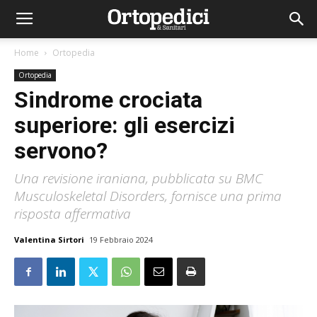
Home
Ortopedia
Ortopedia
Sindrome crociata
superiore: gli esercizi
servono?
Una revisione iraniana, pubblicata su BMC
Musculoskeletal Disorders, fornisce una prima
risposta affermativa
Valentina Sirtori
19 Febbraio 2024