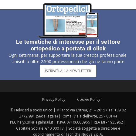
Le tematiche di interesse per il settore
ortopedico a portata di click
Ogni settimana, per supportare la tua crescita professionale.
Unisciti a oltre 2.500 professionisti che già ne fanno parte
ISCRIVITI ALLA NEWSLETTER
Privacy Policy
Cookie Policy
© Helyx srl a socio unico | Milano: Via Eritrea, 21 – 20157 Tel +39 02
2772 991 (Sede legale) | Roma: Viale dell'Arte, 25 - 00144
PEC helyx.srl@legalmail.it | P.IVA 07106000966 | REA MI - 1935962 |
Capitale Sociale: €40.000 i.v. | Società soggetta a direzione e
coordinamento di Tecniche Nuove S.p.A.