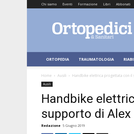
Chi siamo
Eventi
Formazione
Libri
Abbonati
Ortopedici
e
Sanitari
ORTOPEDIA
TRAUMATOLOGIA
RIAB
Home
Ausili
Handbike elettrica progettata con il
Ausili
Handbike elettric
supporto di Alex
Redazione
5 Giugno 2019