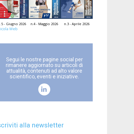
.5 - Giugno 2026
n.4 - Maggio 2026
n.3 - Aprile 2026
icola Web
Segui le nostre pagine social per
rimanere aggiornato su articoli di
attualità, contenuti ad alto valore
scientifico, eventi e iniziative.
scriviti alla newsletter