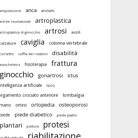
anca
anziani
amputazione
artroplastica
artrite reumatoide
artrosi
ausili
artroplastica di ginocchio
caviglia
colonna vertebrale
calzature
disabilità
corsetto
cuffia dei rotatori
frattura
fisioterapia
esoscheletro
ginocchio
gonartrosi
ictus
intelligenza artificiale
Isico
lombalgia
legamento crociato anteriore
ortopedia
osteoporosi
mano
ortesi
piede diabetico
piede
piede piatto
protesi
plantari
postura
riabilitazione
realtà virtuale