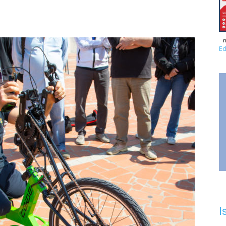
n
Ed
I