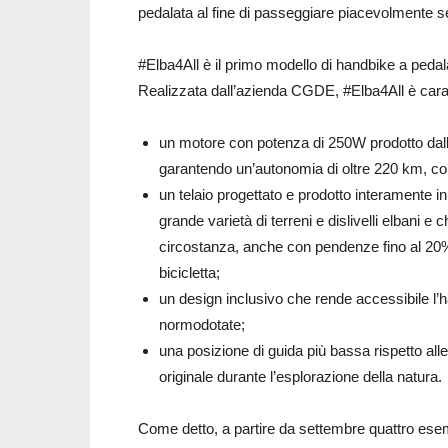
pedalata al fine di passeggiare piacevolmente se
#Elba4All è il primo modello di handbike a pedala
Realizzata dall’azienda CGDE, #Elba4All è carat
un motore con potenza di 250W prodotto dall’i
garantendo un’autonomia di oltre 220 km, conse
un telaio progettato e prodotto interamente in
grande varietà di terreni e dislivelli elbani 
circostanza, anche con pendenze fino al 20%,
bicicletta;
un design inclusivo che rende accessibile l’han
normodotate;
una posizione di guida più bassa rispetto all
originale durante l’esplorazione della natura.
Come detto, a partire da settembre quattro esemp