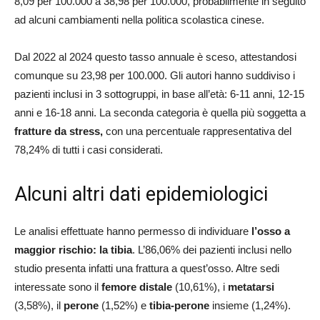
8,09 per 100.000 a 38,98 per 100.000, probabilmente in seguito
ad alcuni cambiamenti nella politica scolastica cinese.
Dal 2022 al 2024 questo tasso annuale è sceso, attestandosi
comunque su 23,98 per 100.000. Gli autori hanno suddiviso i
pazienti inclusi in 3 sottogruppi, in base all’età: 6-11 anni, 12-15
anni e 16-18 anni. La seconda categoria è quella più soggetta a
fratture da stress,
con una percentuale rappresentativa del
78,24% di tutti i casi considerati.
Alcuni altri dati epidemiologici
Le analisi effettuate hanno permesso di individuare
l’osso a
maggior rischio: la tibia
. L’86,06% dei pazienti inclusi nello
studio presenta infatti una frattura a quest’osso. Altre sedi
interessate sono il
femore distale
(10,61%), i
metatarsi
(3,58%), il
perone
(1,52%) e
tibia-perone
insieme (1,24%).