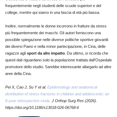
frequentemente negli studenti delle scuole superiori e del
college, mentre qui siamo in una fascia di età più bassa.
Inoltre, normalmente le donne incorrono in fratture da stress
più frequentemente dei maschi. Gli autori forniscono una
possibile spiegazione nelle diverse politiche sportive giovanili
dei diversi Paesi e nella minor partecipazione, in Cina, delle
ragazze agli
sport da alto impatto
. Da ultimo, si ricorda che
questi dati riguardano solo la popolazione trattata dall’Ospedale
promotore dello studio. Sarebbe interessante allargarlo ad altre
aree della Cina.
Pei X, Cao J, Su Y et al.
Epidemiology and anatomical
distribution of stress fractures in children and adolescents: an
8-year retrospective study.
J Orthop Surg Res (2026).
https://doi.org/10.1186/s13018-026-06768-6