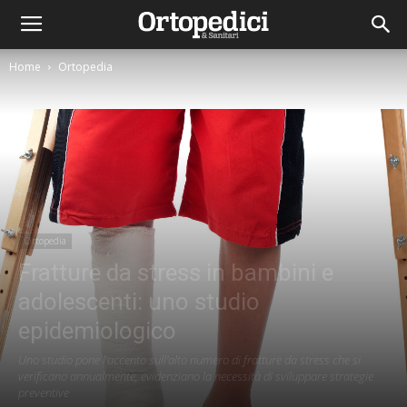
Home
Ortopedia
Ortopedia
Fratture da stress in bambini e
adolescenti: uno studio
epidemiologico
Uno studio pone l'accento sull'alto numero di fratture da stress che si
verificano annualmente, evidenziano la necessità di sviluppare strategie
preventive