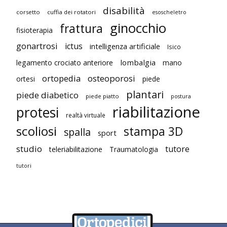
disabilità
corsetto
cuffia dei rotatori
esoscheletro
ginocchio
frattura
fisioterapia
gonartrosi
ictus
intelligenza artificiale
Isico
lombalgia
legamento crociato anteriore
mano
ortopedia
osteoporosi
ortesi
piede
plantari
piede diabetico
piede piatto
postura
riabilitazione
protesi
realtà virtuale
scoliosi
stampa 3D
spalla
sport
studio
tutore
teleriabilitazione
Traumatologia
tutori