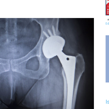
n
Ed
I