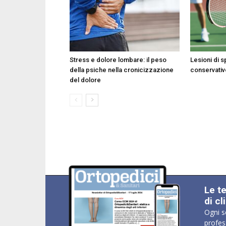
Stress e dolore lombare: il peso
Lesioni di s
della psiche nella cronicizzazione
conservativ
del dolore
Le t
di cl
Ogni s
profes