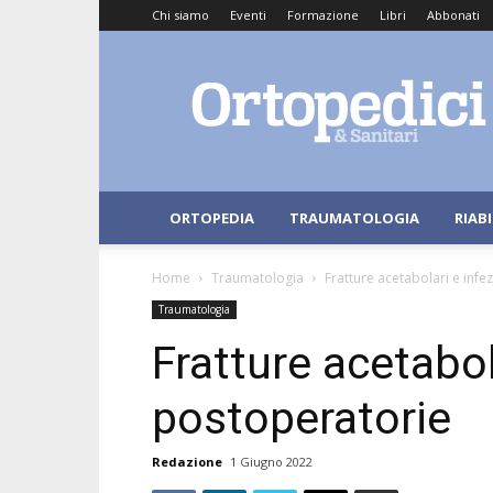
Chi siamo
Eventi
Formazione
Libri
Abbonati
Ortopedici
e
Sanitari
ORTOPEDIA
TRAUMATOLOGIA
RIAB
Home
Traumatologia
Fratture acetabolari e infe
Traumatologia
Fratture acetabol
postoperatorie
Redazione
1 Giugno 2022