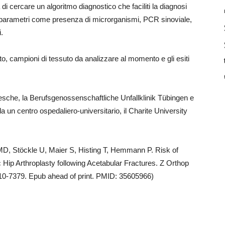
 di cercare un algoritmo diagnostico che faciliti la diagnosi
ni parametri come presenza di microrganismi, PCR sinoviale,
i.
nto, campioni di tessuto da analizzare al momento e gli esiti
desche, la Berufsgenossenschaftliche Unfallklinik Tübingen e
un centro ospedaliero-universitario, il Charite University
MD, Stöckle U, Maier S, Histing T, Hemmann P. Risk of
ic Hip Arthroplasty following Acetabular Fractures. Z Orthop
810-7379. Epub ahead of print. PMID: 35605966)