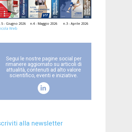
.5 - Giugno 2026
n.4 - Maggio 2026
n.3 - Aprile 2026
icola Web
Segui le nostre pagine social per
rimanere aggiornato su articoli di
attualità, contenuti ad alto valore
scientifico, eventi e iniziative.
scriviti alla newsletter