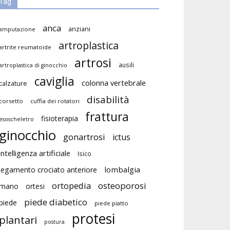
Tag
anca
anziani
amputazione
artroplastica
artrite reumatoide
artrosi
ausili
artroplastica di ginocchio
caviglia
colonna vertebrale
calzature
disabilità
corsetto
cuffia dei rotatori
frattura
fisioterapia
esoscheletro
ginocchio
gonartrosi
ictus
intelligenza artificiale
Isico
lombalgia
legamento crociato anteriore
ortopedia
osteoporosi
mano
ortesi
piede diabetico
piede
piede piatto
protesi
plantari
postura