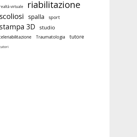
riabilitazione
realtà virtuale
scoliosi
spalla
sport
stampa 3D
studio
tutore
teleriabilitazione
Traumatologia
tutori