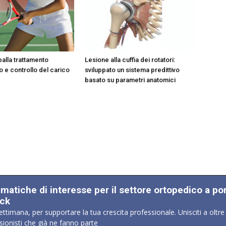
palla trattamento
Lesione alla cuffia dei rotatori:
o e controllo del carico
sviluppato un sistema predittivo
basato su parametri anatomici
ematiche di interesse per il settore ortopedico a po
ick
ettimana, per supportare la tua crescita professionale. Unisciti a oltre
sionisti che già ne fanno parte