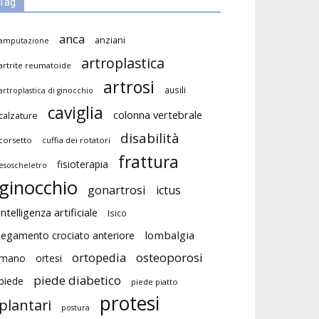
Tag
anca
anziani
amputazione
artroplastica
artrite reumatoide
artrosi
ausili
artroplastica di ginocchio
caviglia
colonna vertebrale
calzature
disabilità
corsetto
cuffia dei rotatori
frattura
fisioterapia
esoscheletro
ginocchio
gonartrosi
ictus
intelligenza artificiale
Isico
lombalgia
legamento crociato anteriore
ortopedia
osteoporosi
mano
ortesi
piede diabetico
piede
piede piatto
protesi
plantari
postura