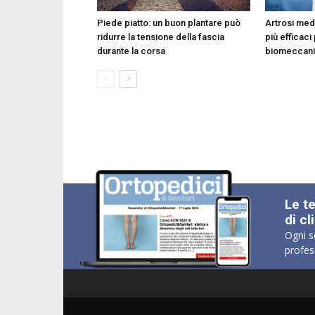
Piede piatto: un buon plantare può
Artrosi medi
ridurre la tensione della fascia
più efficaci
durante la corsa
biomeccani
Le t
di cl
Ogni s
profes