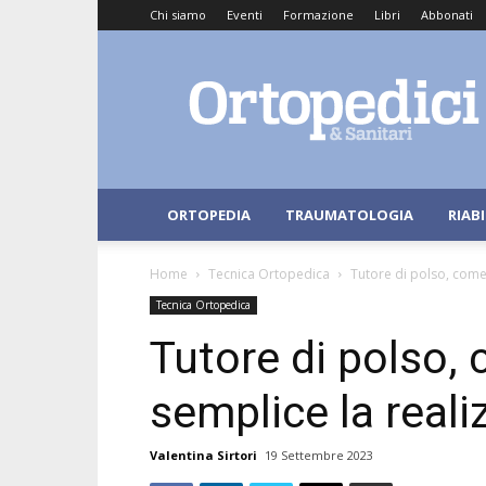
Chi siamo
Eventi
Formazione
Libri
Abbonati
Ortopedici
e
Sanitari
ORTOPEDIA
TRAUMATOLOGIA
RIAB
Home
Tecnica Ortopedica
Tutore di polso, come
Tecnica Ortopedica
Tutore di polso,
semplice la real
Valentina Sirtori
19 Settembre 2023