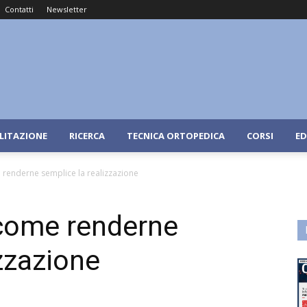
Contatti
Newsletter
ILITAZIONE
RICERCA
TECNICA ORTOPEDICA
CORSI
ED
 renderne semplice la realizzazione
 come renderne
izzazione