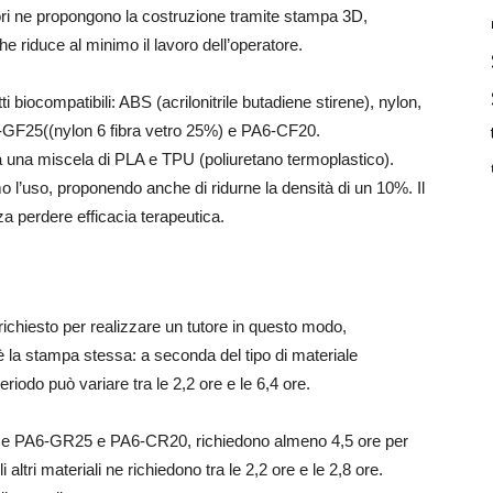
autori ne propongono la costruzione tramite stampa 3D,
e riduce al minimo il lavoro dell’operatore.
tti biocompatibili: ABS (acrilonitrile butadiene stirene), nylon,
A6-GF25((nylon 6 fibra vetro 25%) e PA6-CF20.
 una miscela di PLA e TPU (poliuretano termoplastico).
 l’uso, proponendo anche di ridurne la densità di un 10%. Il
za perdere efficacia terapeutica.
richiesto per realizzare un tutore in questo modo,
è la stampa stessa: a seconda del tipo di materiale
riodo può variare tra le 2,2 ore e le 6,4 ore.
ome PA6-GR25 e PA6-CR20, richiedono almeno 4,5 ore per
altri materiali ne richiedono tra le 2,2 ore e le 2,8 ore.