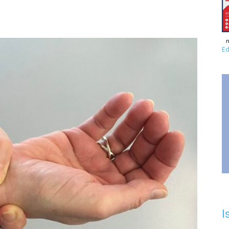
n
Ed
I