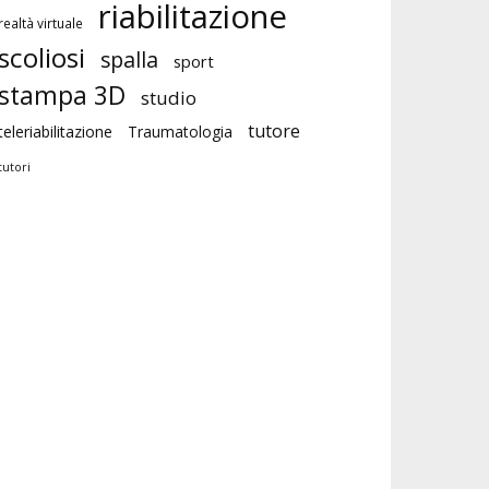
riabilitazione
realtà virtuale
scoliosi
spalla
sport
stampa 3D
studio
tutore
teleriabilitazione
Traumatologia
tutori