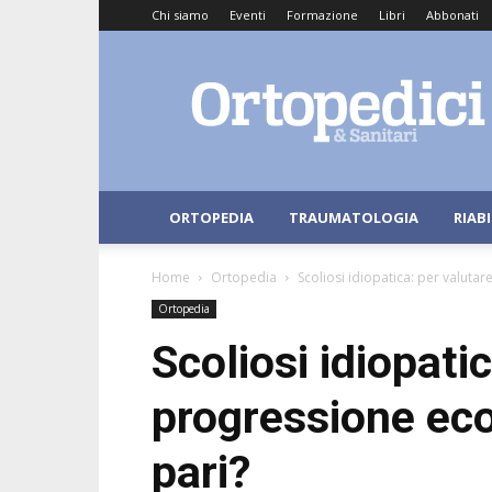
Chi siamo
Eventi
Formazione
Libri
Abbonati
Ortopedici
e
Sanitari
ORTOPEDIA
TRAUMATOLOGIA
RIAB
Home
Ortopedia
Scoliosi idiopatica: per valutar
Ortopedia
Scoliosi idiopatic
progressione eco
pari?