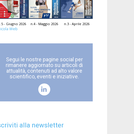
.5 - Giugno 2026
n.4 - Maggio 2026
n.3 - Aprile 2026
icola Web
Segui le nostre pagine social per
rimanere aggiornato su articoli di
attualità, contenuti ad alto valore
scientifico, eventi e iniziative.
scriviti alla newsletter