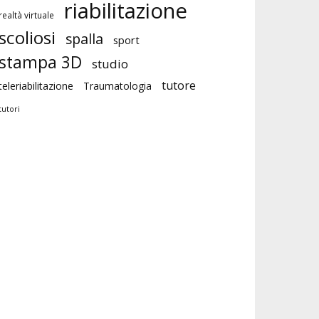
riabilitazione
realtà virtuale
scoliosi
spalla
sport
stampa 3D
studio
tutore
teleriabilitazione
Traumatologia
tutori