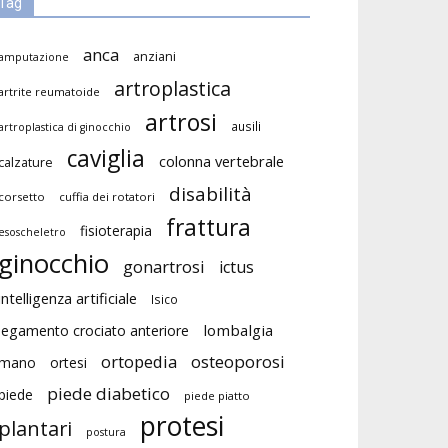
Tag
anca
anziani
amputazione
artroplastica
artrite reumatoide
artrosi
ausili
artroplastica di ginocchio
caviglia
colonna vertebrale
calzature
disabilità
corsetto
cuffia dei rotatori
frattura
fisioterapia
esoscheletro
ginocchio
gonartrosi
ictus
intelligenza artificiale
Isico
lombalgia
legamento crociato anteriore
ortopedia
osteoporosi
mano
ortesi
piede diabetico
piede
piede piatto
protesi
plantari
postura