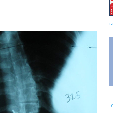
n
Ed
I