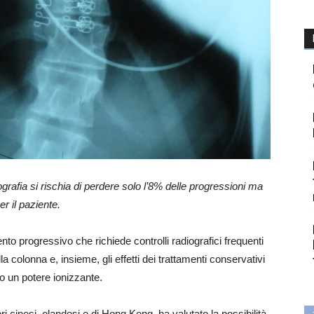
rafia si rischia di perdere solo l’8% delle progressioni ma
er il paziente.
to progressivo che richiede controlli radiografici frequenti
la colonna e, insieme, gli effetti dei trattamenti conservativi
no un potere ionizzante.
 cinesi, olandesi e di Hong Kong, ha valutato la possibilità