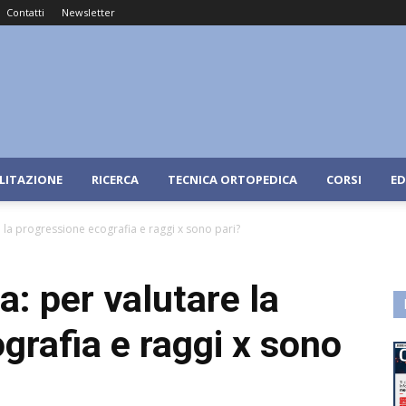
Contatti
Newsletter
ILITAZIONE
RICERCA
TECNICA ORTOPEDICA
CORSI
ED
e la progressione ecografia e raggi x sono pari?
a: per valutare la
grafia e raggi x sono