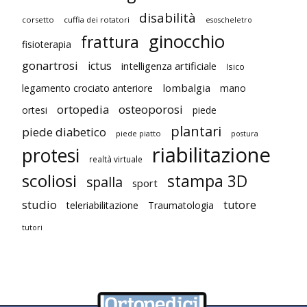
disabilità
corsetto
cuffia dei rotatori
esoscheletro
ginocchio
frattura
fisioterapia
gonartrosi
ictus
intelligenza artificiale
Isico
lombalgia
legamento crociato anteriore
mano
ortopedia
osteoporosi
ortesi
piede
plantari
piede diabetico
piede piatto
postura
riabilitazione
protesi
realtà virtuale
scoliosi
stampa 3D
spalla
sport
studio
tutore
teleriabilitazione
Traumatologia
tutori