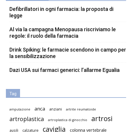
Defibrillatori in ogni farmacia: la proposta di
legge
Al via la campagna Menopausa riscriviamo le
regole: il ruolo della farmacia
Drink Spiking: le farmacie scendono in campo per
la sensibilizzazione
Dazi USA sui farmaci generici: l’allarme Egualia
Tag
anca
anziani
artrite reumatoide
amputazione
artrosi
artroplastica
artroplastica di ginocchio
caviglia
colonna vertebrale
ausili
calzature