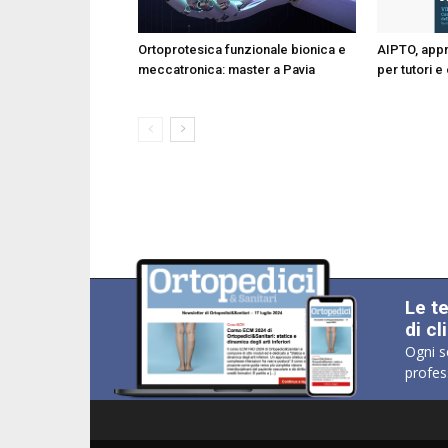
Ortoprotesica funzionale bionica e
AIPTO, appr
meccatronica: master a Pavia
per tutori e
Le t
di cl
Ogni s
profes