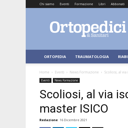
Chi siamo
Eventi
Formazione
Libri
Abbonati
Ortopedici
e
Sanitari
ORTOPEDIA
TRAUMATOLOGIA
RIAB
Home
Eventi
News Formazione
Scoliosi, al vi
Eventi
News Formazione
Scoliosi, al via i
master ISICO
Redazione
16 Dicembre 2021