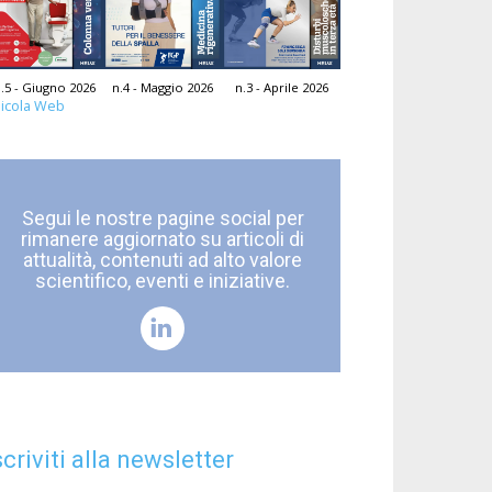
.5 - Giugno 2026
n.4 - Maggio 2026
n.3 - Aprile 2026
icola Web
Segui le nostre pagine social per
rimanere aggiornato su articoli di
attualità, contenuti ad alto valore
scientifico, eventi e iniziative.
scriviti alla newsletter