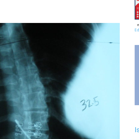
n
Ed
I