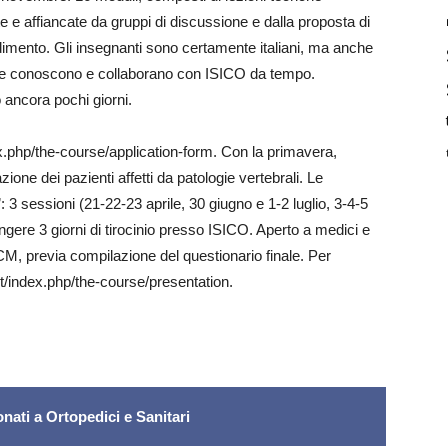
te e affiancate da gruppi di discussione e dalla proposta di
ndimento. Gli insegnanti sono certamente italiani, ma anche
 che conoscono e collaborano con ISICO da tempo.
o ancora pochi giorni.
ex.php/the-course/application-form. Con la primavera,
ione dei pazienti affetti da patologie vertebrali. Le
”: 3 sessioni (21-22-23 aprile, 30 giugno e 1-2 luglio, 3-4-5
ungere 3 giorni di tirocinio presso ISICO. Aperto a medici e
 ECM, previa compilazione del questionario finale. Per
it/index.php/the-course/presentation.
nati a Ortopedici e Sanitari