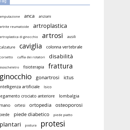
Tag
anca
anziani
amputazione
artroplastica
artrite reumatoide
artrosi
ausili
artroplastica di ginocchio
caviglia
colonna vertebrale
calzature
disabilità
corsetto
cuffia dei rotatori
frattura
fisioterapia
esoscheletro
ginocchio
gonartrosi
ictus
intelligenza artificiale
Isico
lombalgia
legamento crociato anteriore
ortopedia
osteoporosi
mano
ortesi
piede diabetico
piede
piede piatto
protesi
plantari
postura