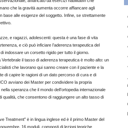
sservazionale, affiancato da esercizi riabilitativi che
mano che la gravità aumenta occorre affiancare agli
in base alle esigenze del soggetto. Infine, se strettamente
ettivo.
azze, e ragazzi, adolescenti: questa è una fase di vita
partenenza, e ciò può inficiare l’aderenza terapeutica del
i indossare un corsetto rigido per tutto il giorno.
a Vertebrale il tasso di aderenza terapeutica è molto alto: un
ecialisti che lavorano qui sanno creare con il paziente e la
 di capire le ragioni di un dato percorso di cura e di
ISICO avviano dei Master per condividere la propria
i, nella speranza che il mondo dell’ortopedia internazionale
di qualità, che consentono di raggiungere un alto tasso di
ve Treatment” è in lingua inglese ed è il primo Master del
novembre. 16 moduli, composti di lezioni teoriche