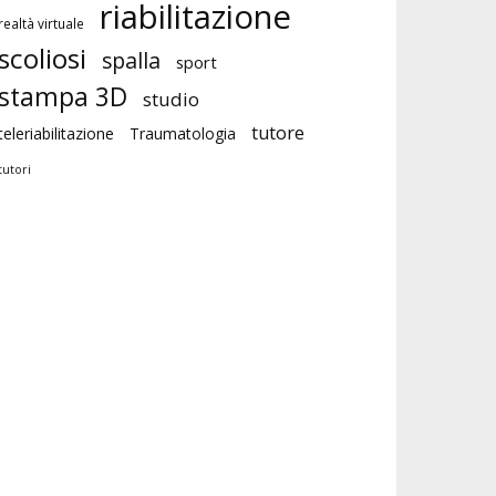
riabilitazione
realtà virtuale
scoliosi
spalla
sport
stampa 3D
studio
tutore
teleriabilitazione
Traumatologia
tutori