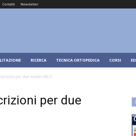
Contatti
Newsletter
ILITAZIONE
RICERCA
TECNICA ORTOPEDICA
CORSI
ED
a iscrizioni per due master ISICO
scrizioni per due