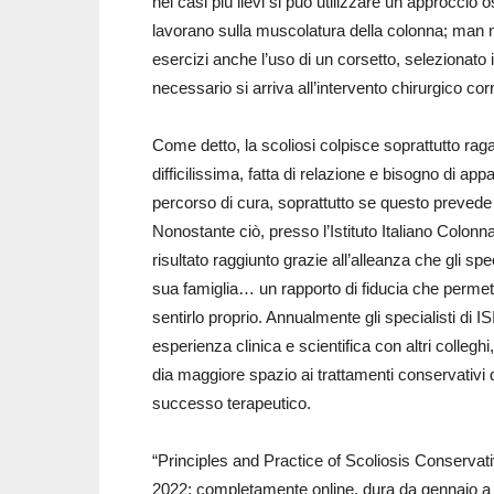
nei casi più lievi si può utilizzare un approccio o
lavorano sulla muscolatura della colonna; man 
esercizi anche l’uso di un corsetto, selezionato 
necessario si arriva all’intervento chirurgico corr
Come detto, la scoliosi colpisce soprattutto rag
difficilissima, fatta di relazione e bisogno di ap
percorso di cura, soprattutto se questo prevede d
Nonostante ciò, presso l’Istituto Italiano Colonn
risultato raggiunto grazie all’alleanza che gli sp
sua famiglia… un rapporto di fiducia che permette
sentirlo proprio. Annualmente gli specialisti di 
esperienza clinica e scientifica con altri collegh
dia maggiore spazio ai trattamenti conservativi 
successo terapeutico.
“Principles and Practice of Scoliosis Conservati
2022: completamente online, dura da gennaio a 