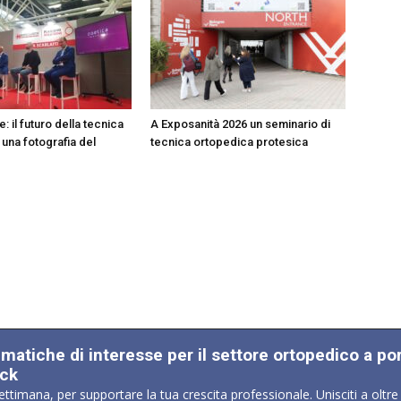
: il futuro della tecnica
A Exposanità 2026 un seminario di
 una fotografia del
tecnica ortopedica protesica
ematiche di interesse per il settore ortopedico a po
ick
ettimana, per supportare la tua crescita professionale. Unisciti a oltre