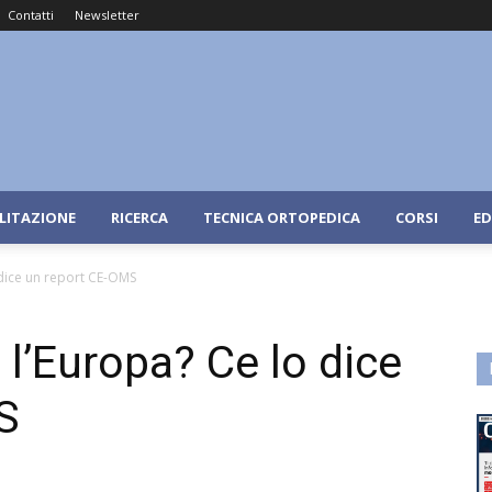
Contatti
Newsletter
ILITAZIONE
RICERCA
TECNICA ORTOPEDICA
CORSI
ED
dice un report CE-OMS
l’Europa? Ce lo dice
S