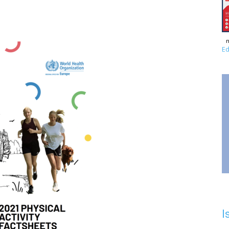
n
Ed
I