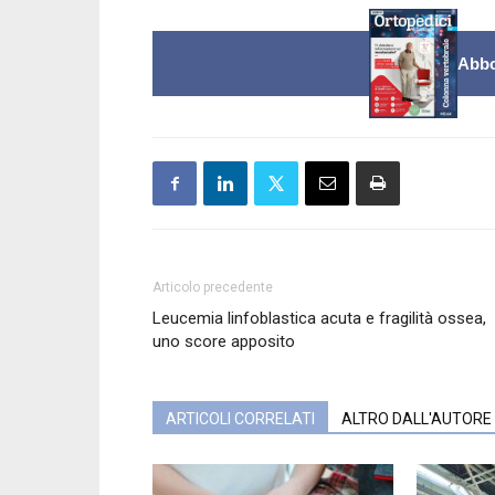
Abbo
Articolo precedente
Leucemia linfoblastica acuta e fragilità ossea,
uno score apposito
ARTICOLI CORRELATI
ALTRO DALL'AUTORE