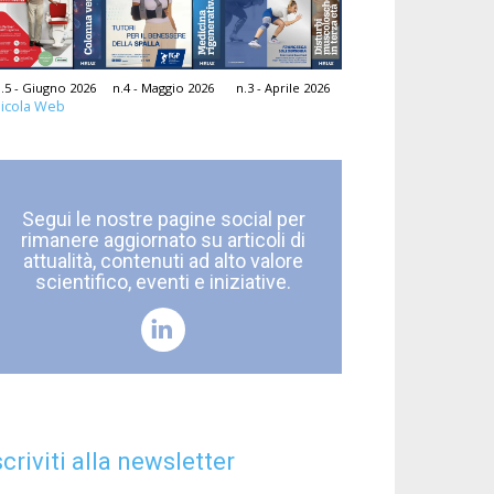
.5 - Giugno 2026
n.4 - Maggio 2026
n.3 - Aprile 2026
icola Web
Segui le nostre pagine social per
rimanere aggiornato su articoli di
attualità, contenuti ad alto valore
scientifico, eventi e iniziative.
scriviti alla newsletter