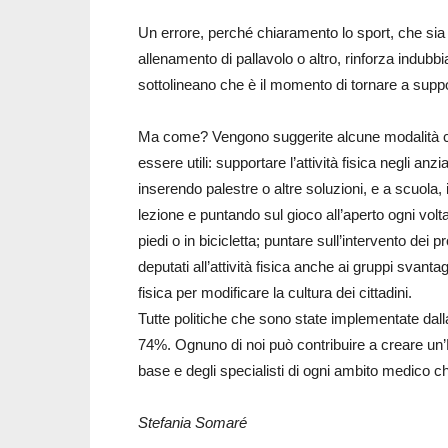
Un errore, perché chiaramento lo sport, che si
allenamento di pallavolo o altro, rinforza indubbi
sottolineano che è il momento di tornare a support
Ma come? Vengono suggerite alcune modalità ch
essere utili: supportare l’attività fisica negli anz
inserendo palestre o altre soluzioni, e a scuola
lezione e puntando sul gioco all’aperto ogni volt
piedi o in bicicletta; puntare sull’intervento dei p
deputati all’attività fisica anche ai gruppi svanta
fisica per modificare la cultura dei cittadini.
Tutte politiche che sono state implementate dal
74%. Ognuno di noi può contribuire a creare un’E
base e degli specialisti di ogni ambito medico ch
Stefania Somaré