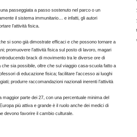
a una passeggiata a passo sostenuto nel parco o un
amente il sistema immunitario… e infatti, gli autori
are l’attività fisica.
e si sono già dimostrate efficaci e che possono tornare a
iani; promuovere l’attività fisica sul posto di lavoro, magari
, introducendo brack di movimento tra le diverse ore di
a che sia possibile, oltre che sul viaggio casa-scuola fatto a
rofessori di educazione fisica; facilitare l’accesso ai luoghi
ggiati; produrre raccomandazioni nazionali inerenti l’attività
la maggior parte dei 27, con una percentuale minima del
uropa più attiva e grande è il ruolo anche dei medici di
e devono favorire il cambio culturale.