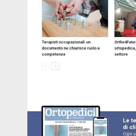
Terapisti occupazionali: un
Ortho4Future
documento ne chiarisce ruolo e
ortopedica,
competenze
settore
Le t
di cl
Ogni s