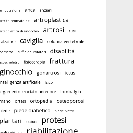
anca
anziani
amputazione
artroplastica
artrite reumatoide
artrosi
ausili
artroplastica di ginocchio
caviglia
colonna vertebrale
calzature
disabilità
corsetto
cuffia dei rotatori
frattura
fisioterapia
esoscheletro
ginocchio
gonartrosi
ictus
intelligenza artificiale
Isico
lombalgia
legamento crociato anteriore
ortopedia
osteoporosi
mano
ortesi
piede diabetico
piede
piede piatto
protesi
plantari
postura
riabilitazione
realtà virtuale