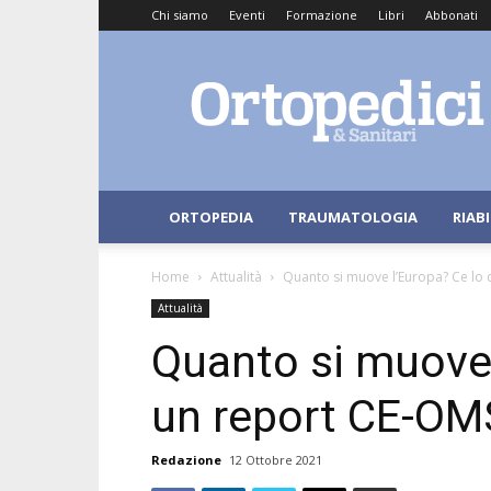
Chi siamo
Eventi
Formazione
Libri
Abbonati
Ortopedici
e
Sanitari
ORTOPEDIA
TRAUMATOLOGIA
RIAB
Home
Attualità
Quanto si muove l’Europa? Ce lo 
Attualità
Quanto si muove 
un report CE-OM
Redazione
12 Ottobre 2021