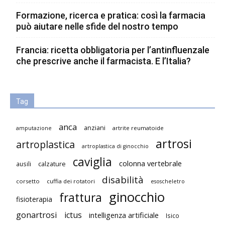
Formazione, ricerca e pratica: così la farmacia
può aiutare nelle sfide del nostro tempo
Francia: ricetta obbligatoria per l’antinfluenzale
che prescrive anche il farmacista. E l’Italia?
Tag
anca
anziani
artrite reumatoide
amputazione
artrosi
artroplastica
artroplastica di ginocchio
caviglia
colonna vertebrale
ausili
calzature
disabilità
corsetto
cuffia dei rotatori
esoscheletro
ginocchio
frattura
fisioterapia
gonartrosi
ictus
intelligenza artificiale
Isico