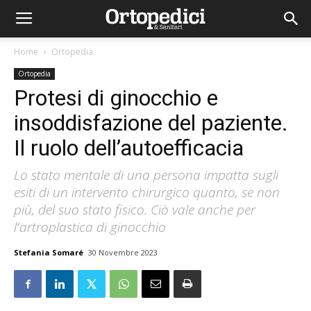
Home
Ortopedia
Ortopedia
Protesi di ginocchio e
insoddisfazione del paziente.
Il ruolo dell’autoefficacia
Lo stato mentale di una persona impatta sugli
esiti di un intervento chirurgico quanto, se non
più, del suo stato fisico. Ciò vale anche per
l'artroplastica di ginocchio
Stefania Somaré
30 Novembre 2023