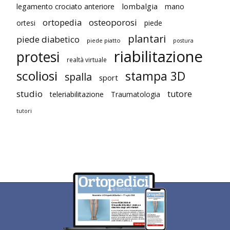
lombalgia
legamento crociato anteriore
mano
ortopedia
osteoporosi
ortesi
piede
plantari
piede diabetico
piede piatto
postura
riabilitazione
protesi
realtà virtuale
scoliosi
stampa 3D
spalla
sport
studio
tutore
teleriabilitazione
Traumatologia
tutori