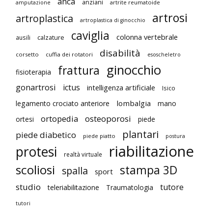
anca
anziani
artrite reumatoide
amputazione
artrosi
artroplastica
artroplastica di ginocchio
caviglia
colonna vertebrale
ausili
calzature
disabilità
corsetto
cuffia dei rotatori
esoscheletro
ginocchio
frattura
fisioterapia
gonartrosi
ictus
intelligenza artificiale
Isico
lombalgia
legamento crociato anteriore
mano
ortopedia
osteoporosi
ortesi
piede
plantari
piede diabetico
piede piatto
postura
riabilitazione
protesi
realtà virtuale
scoliosi
stampa 3D
spalla
sport
studio
tutore
teleriabilitazione
Traumatologia
tutori