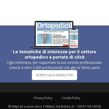
Le tematiche di interesse per il settore
ortopedico a portata di click
Ogni settimana, per supportare la tua crescita professionale.
Unisciti a oltre 2.500 professionisti che già ne fanno parte
ISCRIVITI ALLA NEWSLETTER
Privacy Policy
Cookie Policy
© Helyx srl a socio unico | Milano: Via Eritrea, 21 – 20157 Tel +39 02