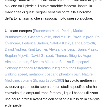
avviene tra il piede e il suolo: sarebbe faticoso. Inoltre, la
mancanza di questi segnali sensitivi porta alla sindrome
dell’arto fantasma, che si associa molto spesso a dolore.
Un team europeo (
Francesco Maria Petrini, Marko
Bumbasirevic, Giacomo Valle, Vladimir Ilic, Pavle Mijović, Paul
Čvančara, Federica Barberi, Natalija Katic, Dario Bortolotti,
David Andreu, Knut Lechler, Aleksandar Lesic, Sanja Mazic,
Bogdan Mijović, David Guiraud, Thomas Stieglitz, Asgeir
Alexandersson, Silvestro Micera e Stanisa Raspopovic.
Sensory feedback restoration in leg amputees improves
walking speed, metabolic cost and phantom pain. Nature
Medicine, volume 25, pgg 1356–1363
) ha voluto mettere in
evidenza quanto detto sopra con un studio specifico che ha
coinvolto due amputati trans-femorali, i quali hanno utilizzato
una neuro-protesi avanzata con sensori a livello della caviglia
e del piede.