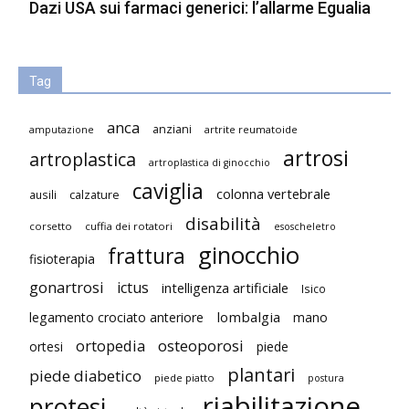
Dazi USA sui farmaci generici: l’allarme Egualia
Tag
anca
anziani
artrite reumatoide
amputazione
artrosi
artroplastica
artroplastica di ginocchio
caviglia
colonna vertebrale
ausili
calzature
disabilità
corsetto
cuffia dei rotatori
esoscheletro
ginocchio
frattura
fisioterapia
gonartrosi
ictus
intelligenza artificiale
Isico
lombalgia
legamento crociato anteriore
mano
ortopedia
osteoporosi
ortesi
piede
plantari
piede diabetico
piede piatto
postura
riabilitazione
protesi