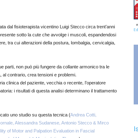
n
a dal fisioterapista vicentino Luigi Stecco circa trent’anni
Ed
presente sotto la cute che avvolge i muscoli, espandendosi
ere, tra cui alterazioni della postura, lombalgia, cervicalgia,
sue parti, non può più fungere da collante armonico tra le
 al contrario, crea tensioni e problemi.
a clinica del paziente, vecchia o recente, l’operatore
ria: i risultati di questa analisi determinano il trattamento
licato uno studio su questa tecnica (
Andrea Cotti,
Cornale, Alessandra Sudanese, Antonio Stecco & Mirco
I
lity of Motor and Palpation Evaluation in Fascial