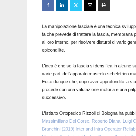
La manipolazione fasciale è una tecnica sviluppat
fa che prevede di trattare la fascia, membrana 
al loro interno, per risolvere disturbi di vario gen
epicondilite.
L’idea è che se la fascia si densifica in alcune 
varie parti dell’apparato muscolo-scheletrico ma,
Ecco dunque che, dopo aver approfondito la stori
procede con una valutazione motoria e una palpato
successivo.
L’Istituto Ortopedico Rizzoli di Bologna ha pubb
Massimiliano Del Corso, Roberto Diana, Luigi 
Branchini (2019) Inter and Intra Operator Reliabi