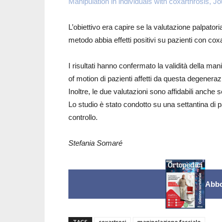
Manipulation in individuals with coxarthrosis, 
L’obiettivo era capire se la valutazione palpator
metodo abbia effetti positivi su pazienti con coxa
I risultati hanno confermato la validità della man
of motion di pazienti affetti da questa degeneraz
Inoltre, le due valutazioni sono affidabili anch
Lo studio è stato condotto su una settantina di p
controllo.
Stefania Somaré
Abbo
TAGS
coxartrosi
manipolazione fasciale