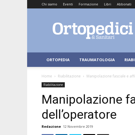
Chi siamo
Eventi
Formazione
Libri
Abbonati
Ortopedici
e
Sanitari
ORTOPEDIA
TRAUMATOLOGIA
RIAB
Home
Riabilitazione
Manipolazione fasciale e aff
Riabilitazione
Manipolazione fas
dell’operatore
Redazione
12 Novembre 2019