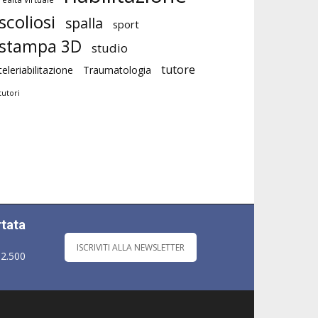
scoliosi
spalla
sport
stampa 3D
studio
tutore
teleriabilitazione
Traumatologia
tutori
rtata
ISCRIVITI ALLA NEWSLETTER
 2.500