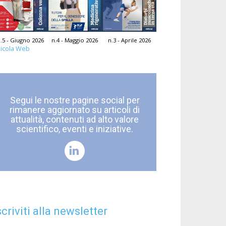
.5 - Giugno 2026
n.4 - Maggio 2026
n.3 - Aprile 2026
icola Web
Segui le nostre pagine social per
rimanere aggiornato su articoli di
attualità, contenuti ad alto valore
scientifico, eventi e iniziative.
scriviti alla newsletter