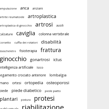
anca
anziani
amputazione
artroplastica
artrite reumatoide
artrosi
ausili
artroplastica di ginocchio
caviglia
colonna vertebrale
calzature
disabilità
corsetto
cuffia dei rotatori
frattura
fisioterapia
esoscheletro
ginocchio
gonartrosi
ictus
intelligenza artificiale
Isico
lombalgia
legamento crociato anteriore
ortopedia
osteoporosi
mano
ortesi
piede diabetico
piede
piede piatto
protesi
plantari
postura
riabilitazione
realtà virtuale