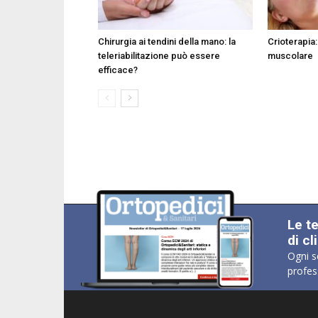
Chirurgia ai tendini della mano: la
Crioterapia: 
teleriabilitazione può essere
muscolare
efficace?
Le t
di cl
Ogni s
profes