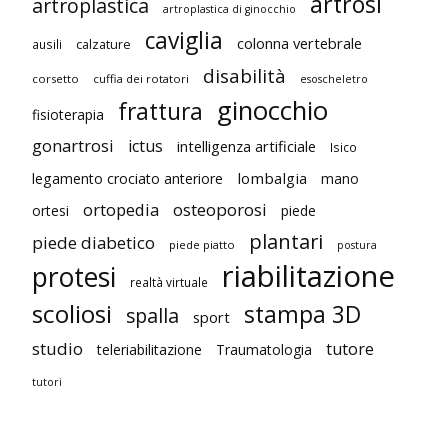
artrosi
artroplastica
artroplastica di ginocchio
caviglia
colonna vertebrale
ausili
calzature
disabilità
corsetto
cuffia dei rotatori
esoscheletro
ginocchio
frattura
fisioterapia
gonartrosi
ictus
intelligenza artificiale
Isico
lombalgia
legamento crociato anteriore
mano
ortopedia
osteoporosi
ortesi
piede
plantari
piede diabetico
piede piatto
postura
riabilitazione
protesi
realtà virtuale
scoliosi
stampa 3D
spalla
sport
studio
tutore
teleriabilitazione
Traumatologia
tutori