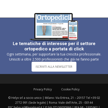
Le tematiche di interesse per il settore
ortopedico a portata di click
Ogni settimana, per supportare la tua crescita professionale.
Unisciti a oltre 2.500 professionisti che già ne fanno parte
ISCRIVITI ALLA NEWSLETTER
Privacy Policy
Cookie Policy
© Helyx srl a socio unico | Milano: Via Eritrea, 21 – 20157 Tel +39 02
2772 991 (Sede legale) | Roma: Viale dell'Arte, 25 - 00144
PEC helyx.srl@legalmail.it | P.IVA 07106000966 | REA MI - 1935962 |