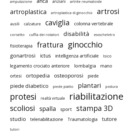
anca
anziani
artrite reumatoide
amputazione
artrosi
artroplastica
artroplastica di ginocchio
caviglia
colonna vertebrale
ausili
calzature
disabilità
corsetto
cuffia dei rotatori
esoscheletro
ginocchio
frattura
fisioterapia
gonartrosi
ictus
intelligenza artificiale
Isico
lombalgia
legamento crociato anteriore
mano
ortopedia
osteoporosi
ortesi
piede
plantari
piede diabetico
piede piatto
postura
riabilitazione
protesi
realtà virtuale
scoliosi
stampa 3D
spalla
sport
studio
tutore
teleriabilitazione
Traumatologia
tutori