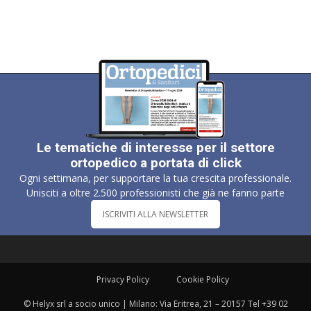
Le tematiche di interesse per il settore
ortopedico a portata di click
Ogni settimana, per supportare la tua crescita professionale.
Unisciti a oltre 2.500 professionisti che già ne fanno parte
ISCRIVITI ALLA NEWSLETTER
Privacy Policy
Cookie Policy
© Helyx srl a socio unico | Milano: Via Eritrea, 21 – 20157 Tel +39 02