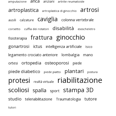
anca
anziani
artrite reumatoide
amputazione
artrosi
artroplastica
artroplastica di ginocchio
caviglia
colonna vertebrale
ausili
calzature
disabilità
corsetto
cuffia dei rotatori
esoscheletro
ginocchio
frattura
fisioterapia
gonartrosi
ictus
intelligenza artificiale
Isico
lombalgia
legamento crociato anteriore
mano
ortopedia
osteoporosi
ortesi
piede
plantari
piede diabetico
piede piatto
postura
riabilitazione
protesi
realtà virtuale
scoliosi
stampa 3D
spalla
sport
studio
tutore
teleriabilitazione
Traumatologia
tutori