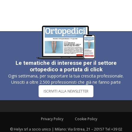
Le tematiche di interesse per il settore
ortopedico a portata di click
Ogni settimana, per supportare la tua crescita professionale.
Unisciti a oltre 2.500 professionisti che già ne fanno parte
ISCRIVITI ALLA NEWSLETTER
Privacy Policy
Cookie Policy
© Helyx srl a socio unico | Milano: Via Eritrea, 21 – 20157 Tel +39 02