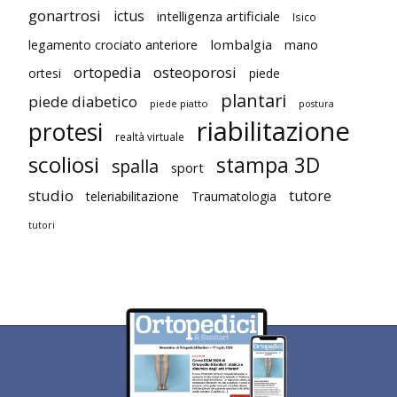
gonartrosi
ictus
intelligenza artificiale
Isico
lombalgia
legamento crociato anteriore
mano
ortopedia
osteoporosi
ortesi
piede
plantari
piede diabetico
piede piatto
postura
riabilitazione
protesi
realtà virtuale
scoliosi
stampa 3D
spalla
sport
studio
tutore
teleriabilitazione
Traumatologia
tutori