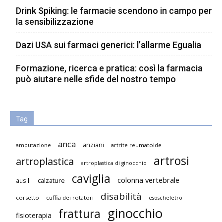
Drink Spiking: le farmacie scendono in campo per
la sensibilizzazione
Dazi USA sui farmaci generici: l’allarme Egualia
Formazione, ricerca e pratica: così la farmacia
può aiutare nelle sfide del nostro tempo
Tag
anca
anziani
artrite reumatoide
amputazione
artrosi
artroplastica
artroplastica di ginocchio
caviglia
colonna vertebrale
ausili
calzature
disabilità
corsetto
cuffia dei rotatori
esoscheletro
ginocchio
frattura
fisioterapia