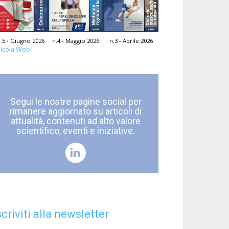
.5 - Giugno 2026
n.4 - Maggio 2026
n.3 - Aprile 2026
icola Web
Segui le nostre pagine social per
rimanere aggiornato su articoli di
attualità, contenuti ad alto valore
scientifico, eventi e iniziative.
scriviti alla newsletter