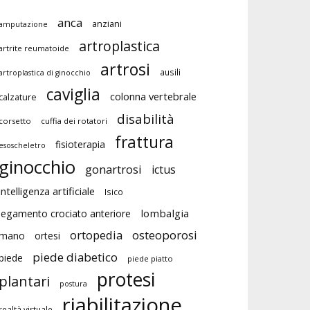
anca
anziani
amputazione
artroplastica
artrite reumatoide
artrosi
ausili
artroplastica di ginocchio
caviglia
colonna vertebrale
calzature
disabilità
corsetto
cuffia dei rotatori
frattura
fisioterapia
esoscheletro
ginocchio
gonartrosi
ictus
intelligenza artificiale
Isico
lombalgia
legamento crociato anteriore
ortopedia
osteoporosi
mano
ortesi
piede diabetico
piede
piede piatto
protesi
plantari
postura
riabilitazione
realtà virtuale