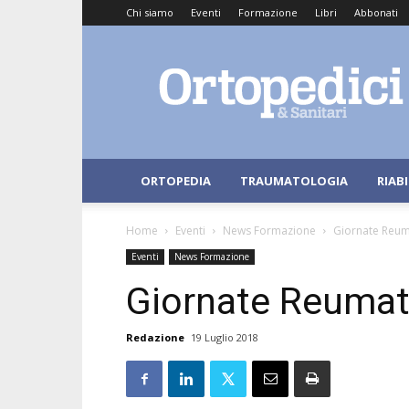
Chi siamo
Eventi
Formazione
Libri
Abbonati
Ortopedici
e
Sanitari
ORTOPEDIA
TRAUMATOLOGIA
RIAB
Home
Eventi
News Formazione
Giornate Reum
Eventi
News Formazione
Giornate Reumato
Redazione
19 Luglio 2018