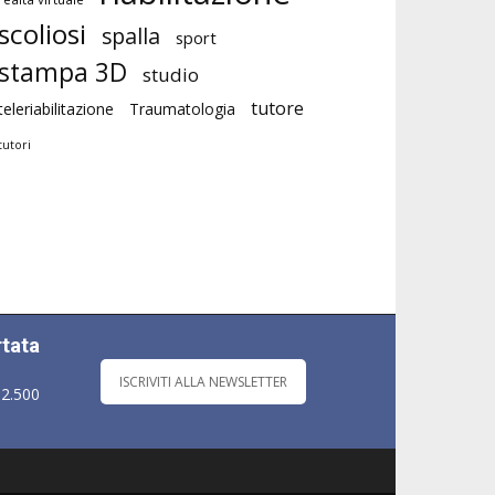
scoliosi
spalla
sport
stampa 3D
studio
tutore
teleriabilitazione
Traumatologia
tutori
rtata
ISCRIVITI ALLA NEWSLETTER
 2.500