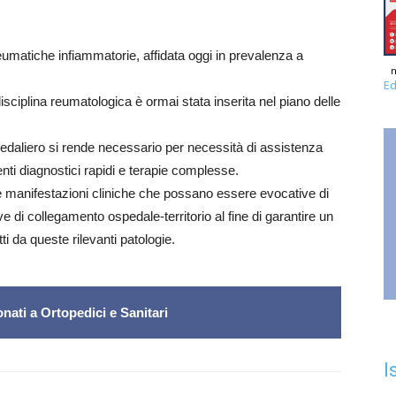
 reumatiche infiammatorie, affidata oggi in prevalenza a
n
Ed
a disciplina reumatologica è ormai stata inserita nel piano delle
spedaliero si rende necessario per necessità di assistenza
i diagnostici rapidi e terapie complesse.
le manifestazioni cliniche che possano essere evocative di
ive di collegamento ospedale-territorio al fine di garantire un
tti da queste rilevanti patologie.
nati a Ortopedici e Sanitari
I