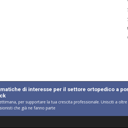
ematiche di interesse per il settore ortopedico a po
ick
ettimana, per supportare la tua crescita professionale. Unisciti a oltre
sionisti che già ne fanno parte