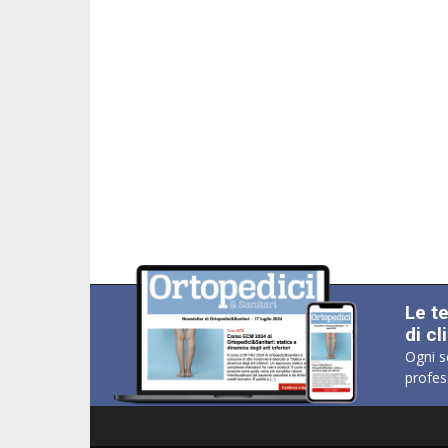
Le t
di cl
Ogni s
profes