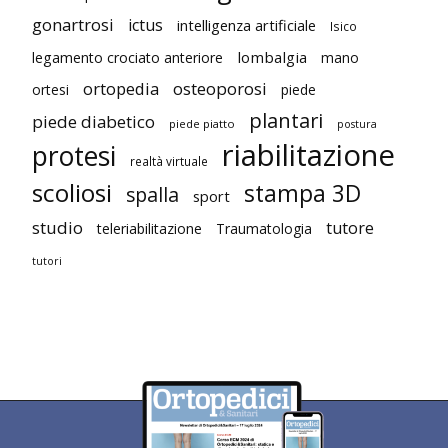
gonartrosi
ictus
intelligenza artificiale
Isico
lombalgia
legamento crociato anteriore
mano
ortopedia
osteoporosi
ortesi
piede
plantari
piede diabetico
piede piatto
postura
riabilitazione
protesi
realtà virtuale
scoliosi
stampa 3D
spalla
sport
studio
tutore
teleriabilitazione
Traumatologia
tutori