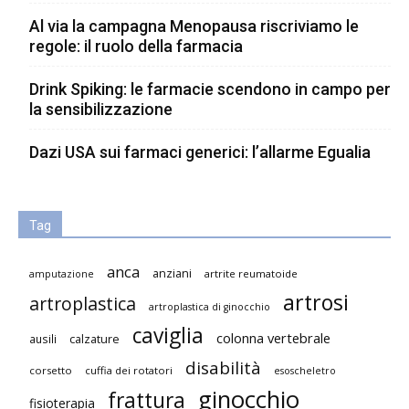
Al via la campagna Menopausa riscriviamo le
regole: il ruolo della farmacia
Drink Spiking: le farmacie scendono in campo per
la sensibilizzazione
Dazi USA sui farmaci generici: l’allarme Egualia
Tag
anca
anziani
artrite reumatoide
amputazione
artrosi
artroplastica
artroplastica di ginocchio
caviglia
colonna vertebrale
ausili
calzature
disabilità
corsetto
cuffia dei rotatori
esoscheletro
ginocchio
frattura
fisioterapia