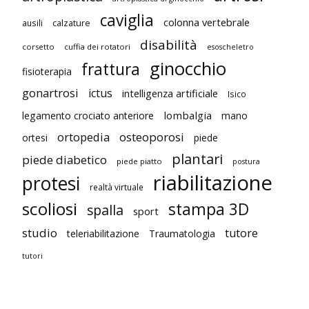
caviglia
colonna vertebrale
ausili
calzature
disabilità
corsetto
cuffia dei rotatori
esoscheletro
ginocchio
frattura
fisioterapia
gonartrosi
ictus
intelligenza artificiale
Isico
lombalgia
legamento crociato anteriore
mano
ortopedia
osteoporosi
ortesi
piede
plantari
piede diabetico
piede piatto
postura
riabilitazione
protesi
realtà virtuale
scoliosi
stampa 3D
spalla
sport
studio
tutore
teleriabilitazione
Traumatologia
tutori