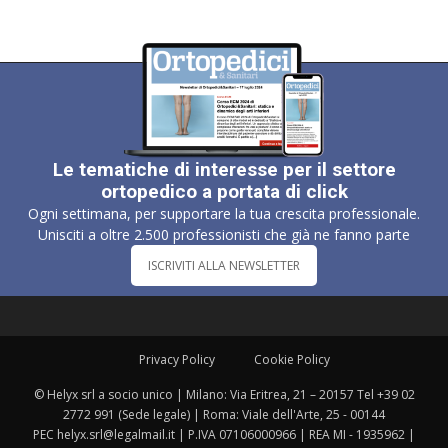
Le tematiche di interesse per il settore
ortopedico a portata di click
Ogni settimana, per supportare la tua crescita professionale.
Unisciti a oltre 2.500 professionisti che già ne fanno parte
ISCRIVITI ALLA NEWSLETTER
Privacy Policy
Cookie Policy
© Helyx srl a socio unico | Milano: Via Eritrea, 21 – 20157 Tel +39 02
2772 991 (Sede legale) | Roma: Viale dell'Arte, 25 - 00144
PEC helyx.srl@legalmail.it | P.IVA 07106000966 | REA MI - 1935962 |