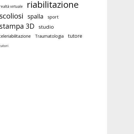
riabilitazione
realtà virtuale
scoliosi
spalla
sport
stampa 3D
studio
tutore
teleriabilitazione
Traumatologia
tutori