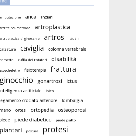
Tag
anca
anziani
amputazione
artroplastica
artrite reumatoide
artrosi
ausili
artroplastica di ginocchio
caviglia
colonna vertebrale
calzature
disabilità
corsetto
cuffia dei rotatori
frattura
fisioterapia
esoscheletro
ginocchio
gonartrosi
ictus
intelligenza artificiale
Isico
lombalgia
legamento crociato anteriore
ortopedia
osteoporosi
mano
ortesi
piede diabetico
piede
piede piatto
protesi
plantari
postura