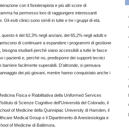
erazione con il fisioterapista e più alti score di
gramma ha permesso loro di raggiungere interessanti
li esiti clinici sono simili in tutte e tre i gruppi di età.
, questo è del 62,3% negli anziani, del 65,2% negli adulti e
uggeriscono di continuare a espandere i programmi di gestione
 bisogna studiarli perché siano accessibili a tutte le fasce
o i pazienti e, perché no, predisporre dei supporti tecnici
e barriere facilmente superabili. D’altronde, si pensava
annaggio dei più giovani, mentre hanno conquistato anche i
Medicina Fisica e Riabilitativa della Uniformed Services
stituto di Scienze Cognitive dell’Università del Colorado, il
chool of Medicine della Quinnipiac University di Hamden, il
lthcare Medical Group e il Dipartimento di Anestesiologia e
ool of Medicine di Baltimora.