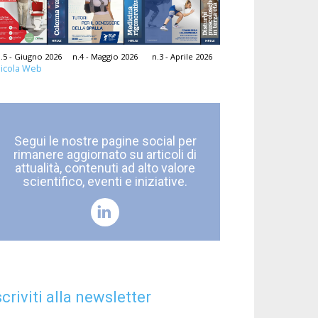
.5 - Giugno 2026
n.4 - Maggio 2026
n.3 - Aprile 2026
icola Web
Segui le nostre pagine social per
rimanere aggiornato su articoli di
attualità, contenuti ad alto valore
scientifico, eventi e iniziative.
scriviti alla newsletter