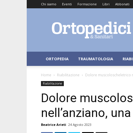
Chi siamo
Eventi
Formazione
Libri
Abbonati
Ortopedici
e
Sanitari
ORTOPEDIA
TRAUMATOLOGIA
RIAB
Home
Riabilitazione
Dolore muscoloscheletrico ne
Riabilitazione
Dolore muscolos
nell’anziano, una
Beatrice Arieti
24 Agosto 2023