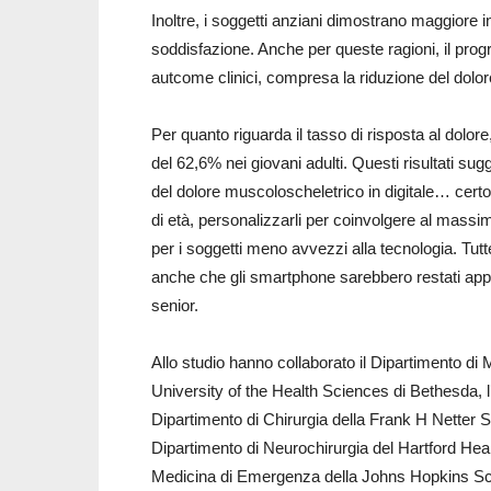
Inoltre, i soggetti anziani dimostrano maggiore int
soddisfazione. Anche per queste ragioni, il pro
autcome clinici, compresa la riduzione del dolore. G
Per quanto riguarda il tasso di risposta al dolore
del 62,6% nei giovani adulti. Questi risultati s
del dolore muscoloscheletrico in digitale… certo,
di età, personalizzarli per coinvolgere al massim
per i soggetti meno avvezzi alla tecnologia. Tutt
anche che gli smartphone sarebbero restati app
senior.
Allo studio hanno collaborato il Dipartimento di 
University of the Health Sciences di Bethesda, l’I
Dipartimento di Chirurgia della Frank H Netter S
Dipartimento di Neurochirurgia del Hartford Hea
Medicina di Emergenza della Johns Hopkins Sch