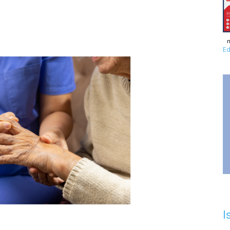
n
Ed
I