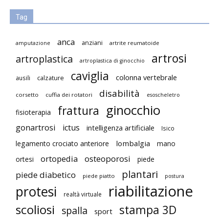
Tag
anca
anziani
artrite reumatoide
amputazione
artrosi
artroplastica
artroplastica di ginocchio
caviglia
colonna vertebrale
ausili
calzature
disabilità
corsetto
cuffia dei rotatori
esoscheletro
ginocchio
frattura
fisioterapia
gonartrosi
ictus
intelligenza artificiale
Isico
lombalgia
legamento crociato anteriore
mano
ortopedia
osteoporosi
ortesi
piede
plantari
piede diabetico
piede piatto
postura
riabilitazione
protesi
realtà virtuale
scoliosi
stampa 3D
spalla
sport