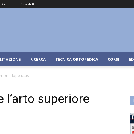
Contatti
Newsletter
ILITAZIONE
RICERCA
TECNICA ORTOPEDICA
CORSI
ED
periore dopo ictus
e l’arto superiore