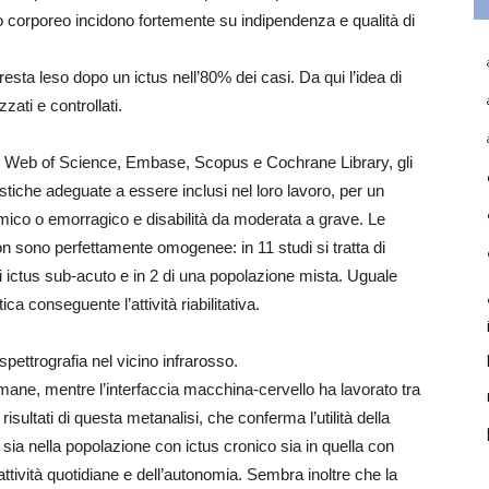
tto corporeo incidono fortemente su indipendenza e qualità di
 resta leso dopo un ictus nell’80% dei casi. Da qui l’idea di
zati e controllati.
d, Web of Science, Embase, Scopus e Cochrane Library, gli
stiche adeguate a essere inclusi nel loro lavoro, per un
hemico o emorragico e disabilità da moderata a grave. Le
 non sono perfettamente omogenee: in 11 studi si tratta di
di ictus sub-acuto e in 2 di una popolazione mista. Uguale
ca conseguente l’attività riabilitativa.
spettrografia nel vicino infrarosso.
ttimane, mentre l’interfaccia macchina-cervello ha lavorato tra
risultati di questa metanalisi, che conferma l’utilità della
e sia nella popolazione con ictus cronico sia in quella con
 attività quotidiane e dell’autonomia. Sembra inoltre che la