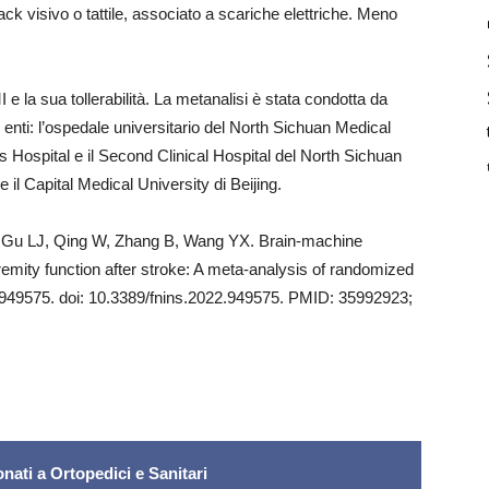
ck visivo o tattile, associato a scariche elettriche. Meno
 e la sua tollerabilità. La metanalisi è stata condotta da
ti enti: l’ospedale universitario del North Sichuan Medical
 Hospital e il Second Clinical Hospital del North Sichuan
il Capital Medical University di Beijing.
Y, Gu LJ, Qing W, Zhang B, Wang YX. Brain-machine
remity function after stroke: A meta-analysis of randomized
16:949575. doi: 10.3389/fnins.2022.949575. PMID: 35992923;
nati a Ortopedici e Sanitari