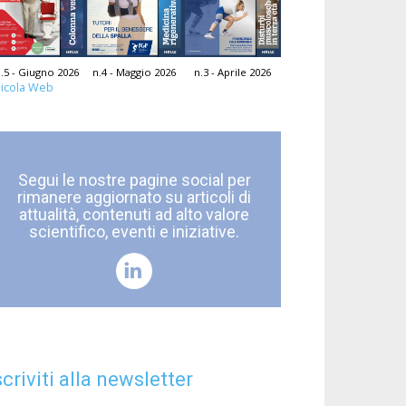
.5 - Giugno 2026
n.4 - Maggio 2026
n.3 - Aprile 2026
icola Web
Segui le nostre pagine social per
rimanere aggiornato su articoli di
attualità, contenuti ad alto valore
scientifico, eventi e iniziative.
scriviti alla newsletter