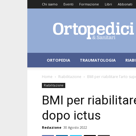
Chi siamo
Eventi
Formazione
Libri
Abbonati
Ortopedici
e
Sanitari
ORTOPEDIA
TRAUMATOLOGIA
RIAB
Home
Riabilitazione
BMI per riabilitare l’arto su
Riabilitazione
BMI per riabilitar
dopo ictus
Redazione
30 Agosto 2022