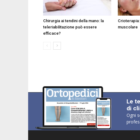
Chirurgia ai tendini della mano: la
Crioterapia: 
teleriabilitazione può essere
muscolare
efficace?
Le t
di cl
Ogni s
profes