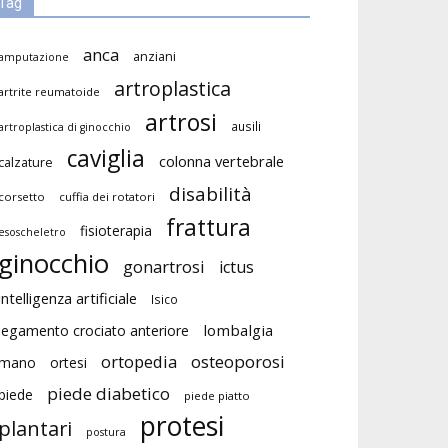
Tag
anca
anziani
amputazione
artroplastica
artrite reumatoide
artrosi
ausili
artroplastica di ginocchio
caviglia
colonna vertebrale
calzature
disabilità
corsetto
cuffia dei rotatori
frattura
fisioterapia
esoscheletro
ginocchio
gonartrosi
ictus
intelligenza artificiale
Isico
lombalgia
legamento crociato anteriore
ortopedia
osteoporosi
mano
ortesi
piede diabetico
piede
piede piatto
protesi
plantari
postura