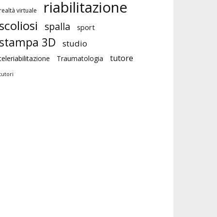
riabilitazione
realtà virtuale
scoliosi
spalla
sport
stampa 3D
studio
tutore
teleriabilitazione
Traumatologia
tutori