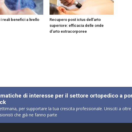
i reali benefici a livello
Recupero post ictus dell’arto
superiore: efficacia delle onde
d’urto extracorporee
ematiche di interesse per il settore ortopedico a po
ick
ettimana, per supportare la tua crescita professionale. Unisciti a oltre
sionisti che già ne fanno parte