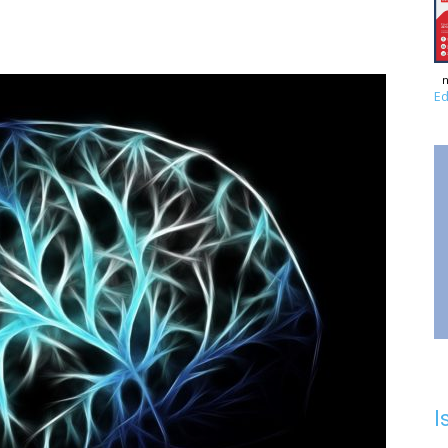
n
Ed
I