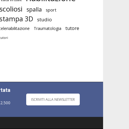
scoliosi
spalla
sport
stampa 3D
studio
tutore
teleriabilitazione
Traumatologia
tutori
rtata
ISCRIVITI ALLA NEWSLETTER
 2.500