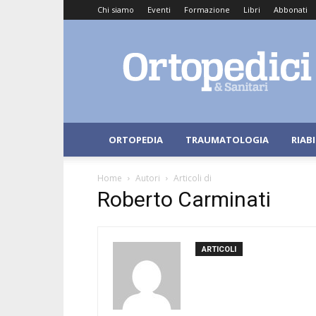
Chi siamo
Eventi
Formazione
Libri
Abbonati
Ortopedici
e
Sanitari
ORTOPEDIA
TRAUMATOLOGIA
RIAB
Home
Autori
Articoli di
Roberto Carminati
ARTICOLI