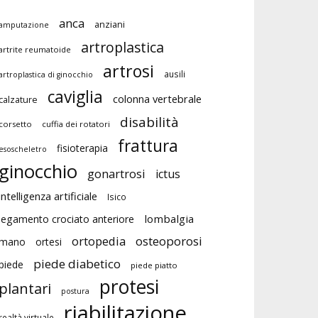
anca
anziani
amputazione
artroplastica
artrite reumatoide
artrosi
ausili
artroplastica di ginocchio
caviglia
colonna vertebrale
calzature
disabilità
corsetto
cuffia dei rotatori
frattura
fisioterapia
esoscheletro
ginocchio
gonartrosi
ictus
intelligenza artificiale
Isico
lombalgia
legamento crociato anteriore
ortopedia
osteoporosi
mano
ortesi
piede diabetico
piede
piede piatto
protesi
plantari
postura
riabilitazione
realtà virtuale