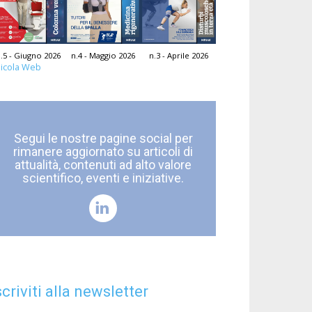
.5 - Giugno 2026
n.4 - Maggio 2026
n.3 - Aprile 2026
icola Web
Segui le nostre pagine social per
rimanere aggiornato su articoli di
attualità, contenuti ad alto valore
scientifico, eventi e iniziative.
scriviti alla newsletter