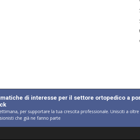
ematiche di interesse per il settore ortopedico a po
ick
ettimana, per supportare la tua crescita professionale. Unisciti a oltre
sionisti che già ne fanno parte