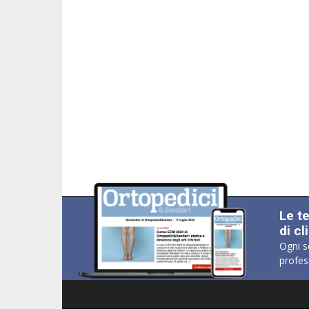
Le t
di cl
Ogni s
profes