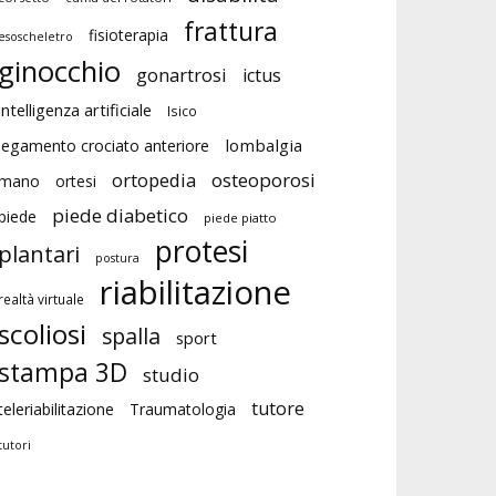
frattura
fisioterapia
esoscheletro
ginocchio
gonartrosi
ictus
intelligenza artificiale
Isico
lombalgia
legamento crociato anteriore
ortopedia
osteoporosi
mano
ortesi
piede diabetico
piede
piede piatto
protesi
plantari
postura
riabilitazione
realtà virtuale
scoliosi
spalla
sport
stampa 3D
studio
tutore
teleriabilitazione
Traumatologia
tutori