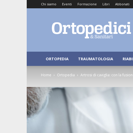
Chi siamo
Eventi
Formazione
Libri
Abbonati
Ortopedici
e
Sanitari
ORTOPEDIA
TRAUMATOLOGIA
RIAB
Home
Ortopedia
Artrosi di caviglia: con la fusio