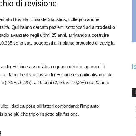
chio di revisione
iamato Hospital Episode Statistics, collegato anche
ortalità. Qui hanno cercato pazienti sottoposti ad
artrodesi o
stadio avanzato negli ultimi 25 anni, arrivando a costruire
10.335 sono stati sottoposti a impianto protesico di caviglia,
I
so di revisione associato a ognuno dei due approcci: i
ura, dato che il suo tasso di revisione è significativamente
 anni (2% vs 6,1%), a 10 anni (2,5% vs 10,2%) e a 20 anni
o i dati da possibili fattori confondenti: l’impianto
isione
più che triplo rispetto alla fusione.
e