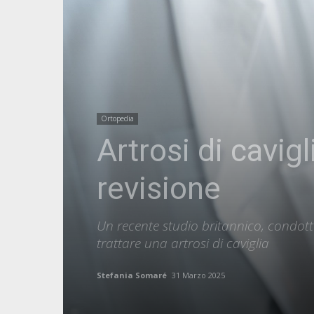
Ortopedia
Artrosi di cavigl
revisione
Un recente studio britannico, condotto
trattare una artrosi di caviglia
Stefania Somaré
31 Marzo 2025