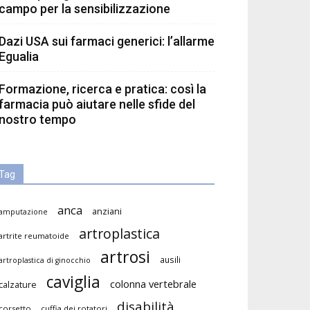
campo per la sensibilizzazione
Dazi USA sui farmaci generici: l’allarme
Egualia
Formazione, ricerca e pratica: così la
farmacia può aiutare nelle sfide del
nostro tempo
Tag
anca
anziani
amputazione
artroplastica
artrite reumatoide
artrosi
ausili
artroplastica di ginocchio
caviglia
colonna vertebrale
calzature
disabilità
corsetto
cuffia dei rotatori