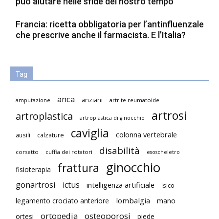
può aiutare nelle sfide del nostro tempo
Francia: ricetta obbligatoria per l’antinfluenzale
che prescrive anche il farmacista. E l’Italia?
Tag
anca
anziani
artrite reumatoide
amputazione
artrosi
artroplastica
artroplastica di ginocchio
caviglia
colonna vertebrale
ausili
calzature
disabilità
corsetto
cuffia dei rotatori
esoscheletro
ginocchio
frattura
fisioterapia
gonartrosi
ictus
intelligenza artificiale
Isico
lombalgia
legamento crociato anteriore
mano
ortopedia
osteoporosi
ortesi
piede