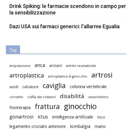
Drink Spiking: le farmacie scendono in campo per
la sensibilizzazione
Dazi USA sui farmaci generici: l’allarme Egualia
Tag
anca
anziani
artrite reumatoide
amputazione
artrosi
artroplastica
artroplastica di ginocchio
caviglia
colonna vertebrale
ausili
calzature
disabilità
corsetto
cuffia dei rotatori
esoscheletro
ginocchio
frattura
fisioterapia
gonartrosi
ictus
intelligenza artificiale
Isico
lombalgia
legamento crociato anteriore
mano