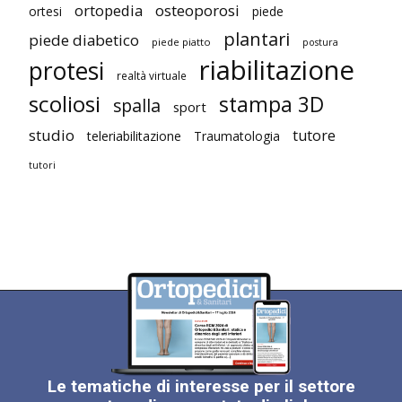
ortopedia
osteoporosi
ortesi
piede
plantari
piede diabetico
piede piatto
postura
riabilitazione
protesi
realtà virtuale
scoliosi
stampa 3D
spalla
sport
studio
tutore
teleriabilitazione
Traumatologia
tutori
Le tematiche di interesse per il settore