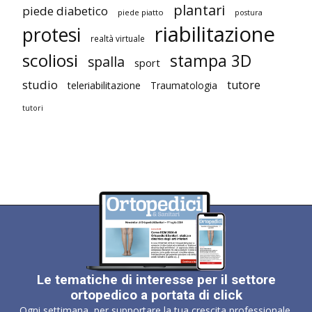
plantari
piede diabetico
piede piatto
postura
riabilitazione
protesi
realtà virtuale
scoliosi
stampa 3D
spalla
sport
studio
tutore
teleriabilitazione
Traumatologia
tutori
Le tematiche di interesse per il settore
ortopedico a portata di click
Ogni settimana, per supportare la tua crescita professionale.