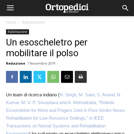
Home
Riabilitazione
Riabilitazione
Un esoscheletro per
mobilitare il polso
Redazione
7 Novembre 2019
Un team di ricerca indiano (
N. Singh, M. Saini, S. Anand, N.
Kumar, M. V. P. Srivastava and A. Mehndiratta, “Robotic
Exoskeleton for Wrist and Fingers Joint in Post-Stroke Neuro-
Rehabilitation for Low-Resource Settings,” in IEEE
Transactions on Neural Systems and Rehabilitation
Engineering
) ha sviluppato un esoscheletro elettromeccanico