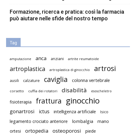
Formazione, ricerca e pratica: così la farmacia
può aiutare nelle sfide del nostro tempo
Tag
anca
anziani
artrite reumatoide
amputazione
artrosi
artroplastica
artroplastica di ginocchio
caviglia
colonna vertebrale
ausili
calzature
disabilità
corsetto
cuffia dei rotatori
esoscheletro
ginocchio
frattura
fisioterapia
gonartrosi
ictus
intelligenza artificiale
Isico
lombalgia
legamento crociato anteriore
mano
ortopedia
osteoporosi
ortesi
piede