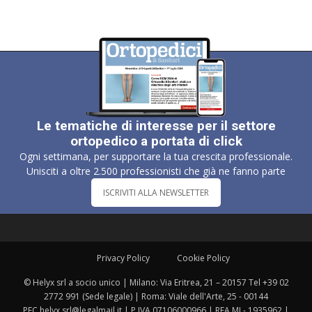
Le tematiche di interesse per il settore
ortopedico a portata di click
Ogni settimana, per supportare la tua crescita professionale.
Unisciti a oltre 2.500 professionisti che già ne fanno parte
ISCRIVITI ALLA NEWSLETTER
Privacy Policy
Cookie Policy
© Helyx srl a socio unico | Milano: Via Eritrea, 21 – 20157 Tel +39 02
2772 991 (Sede legale) | Roma: Viale dell'Arte, 25 - 00144
PEC helyx.srl@legalmail.it | P.IVA 07106000966 | REA MI - 1935962 |