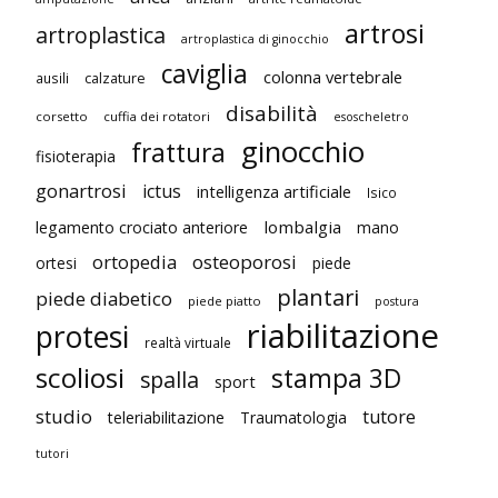
artrosi
artroplastica
artroplastica di ginocchio
caviglia
colonna vertebrale
ausili
calzature
disabilità
corsetto
cuffia dei rotatori
esoscheletro
ginocchio
frattura
fisioterapia
gonartrosi
ictus
intelligenza artificiale
Isico
lombalgia
legamento crociato anteriore
mano
ortopedia
osteoporosi
ortesi
piede
plantari
piede diabetico
piede piatto
postura
riabilitazione
protesi
realtà virtuale
scoliosi
stampa 3D
spalla
sport
studio
tutore
teleriabilitazione
Traumatologia
tutori