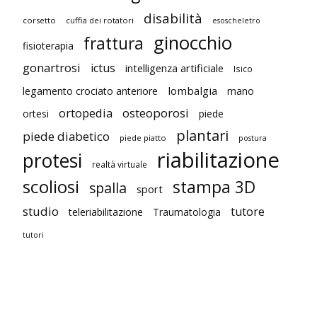
disabilità
corsetto
cuffia dei rotatori
esoscheletro
ginocchio
frattura
fisioterapia
gonartrosi
ictus
intelligenza artificiale
Isico
lombalgia
legamento crociato anteriore
mano
ortopedia
osteoporosi
ortesi
piede
plantari
piede diabetico
piede piatto
postura
riabilitazione
protesi
realtà virtuale
scoliosi
stampa 3D
spalla
sport
studio
tutore
teleriabilitazione
Traumatologia
tutori