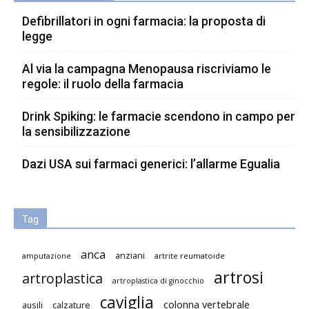
Defibrillatori in ogni farmacia: la proposta di
legge
Al via la campagna Menopausa riscriviamo le
regole: il ruolo della farmacia
Drink Spiking: le farmacie scendono in campo per
la sensibilizzazione
Dazi USA sui farmaci generici: l’allarme Egualia
Tag
anca
anziani
artrite reumatoide
amputazione
artrosi
artroplastica
artroplastica di ginocchio
caviglia
colonna vertebrale
ausili
calzature