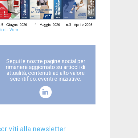
.5 - Giugno 2026
n.4 - Maggio 2026
n.3 - Aprile 2026
icola Web
Segui le nostre pagine social per
rimanere aggiornato su articoli di
attualità, contenuti ad alto valore
scientifico, eventi e iniziative.
scriviti alla newsletter