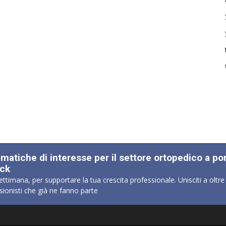
ematiche di interesse per il settore ortopedico a po
ick
ettimana, per supportare la tua crescita professionale. Unisciti a oltre
sionisti che già ne fanno parte