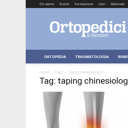
Chi siamo
Eventi
Formazione
Libri
Abbonati
Ortopedici
e
Sanitari
ORTOPEDIA
TRAUMATOLOGIA
RIAB
Home
Tags
Taping chinesiologico
Tag: taping chinesiolog