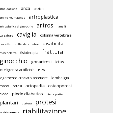
anca
anziani
amputazione
artroplastica
artrite reumatoide
artrosi
ausili
artroplastica di ginocchio
caviglia
colonna vertebrale
calzature
disabilità
corsetto
cuffia dei rotatori
frattura
fisioterapia
esoscheletro
ginocchio
gonartrosi
ictus
intelligenza artificiale
Isico
lombalgia
legamento crociato anteriore
ortopedia
osteoporosi
mano
ortesi
piede diabetico
piede
piede piatto
protesi
plantari
postura
riabilitazione
realtà virtuale