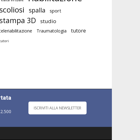
scoliosi
spalla
sport
stampa 3D
studio
tutore
teleriabilitazione
Traumatologia
tutori
rtata
ISCRIVITI ALLA NEWSLETTER
 2.500