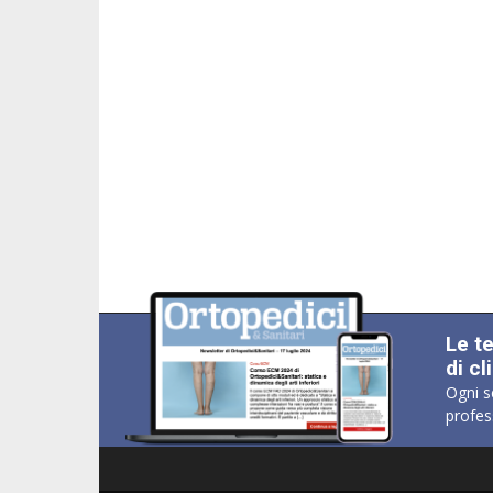
Le t
di cl
Ogni s
profes